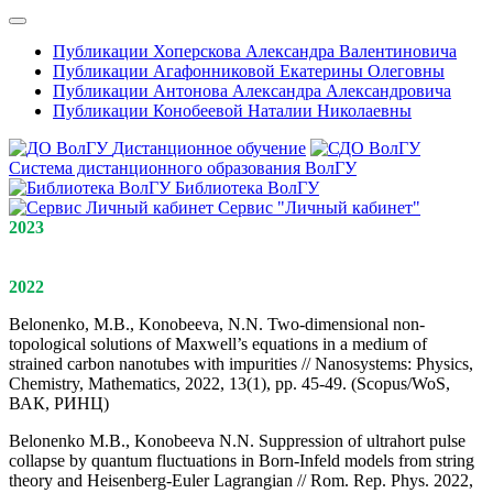
Публикации Хоперскова Александра Валентиновича
Публикации Агафонниковой Екатерины Олеговны
Публикации Антонова Александра Александровича
Публикации Конобеевой Наталии Николаевны
Дистанционное обучение
Система дистанционного образования ВолГУ
Библиотека ВолГУ
Сервис "Личный кабинет"
2023
2022
Belonenko, M.B., Konobeeva, N.N. Two-dimensional non-
topological solutions of Maxwell’s equations in a medium of
strained carbon nanotubes with impurities // Nanosystems: Physics,
Chemistry, Mathematics, 2022, 13(1), pp. 45-49. (Scopus/WoS,
ВАК, РИНЦ)
Belonenko M.B., Konobeeva N.N. Suppression of ultrahort pulse
collapse by quantum fluctuations in Born-Infeld models from string
theory and Heisenberg-Euler Lagrangian // Rom. Rep. Phys. 2022,