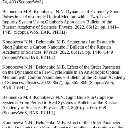
74, 403 (Scopus/WoS)
Belonenko M.B. Konobeeva N.N. Dynamics of Extremely Short
Pulses in an Anisotropic Optical Medium with a Two-Level
Impurity System Using Glauber’s Approach // Bulletin of the
Russian Academy of Sciences: Physics, 2022, 86(12), pp. 1441–
1445. (Scopus/WoS, ВАК, РИНЦ)
Konobeeva N.N., Belonenko M.B. Scattering of an Extremely
Short Pulse on a Carbon Nanotube // Bulletin of the Russian
Academy of Sciences: Physics, 2022, 86(12), pp. 1446–1449
(Scopus/WoS, ВАК, РИНЦ)
Konobeeva N.N., Belonenko M.B. Effect of the Order Parameter
on the Dynamics of a Few-Cycle Pulse in an Anisotropic Optical
Medium with Carbon Nanotubes // Bulletin of the Russian Academy
of Sciences: Physics, 2022, 86(7), pp. 865–869 (Scopus/WoS,
ВАК, РИНЦ)
Belonenko M.B. Konobeeva N.N. Light Bullets in Graphene
Systems: From Perfect to Real Systems // Bulletin of the Russian
Academy of Sciences: Physics, 2022, 86(6), pp. 665–668
(Scopus/WoS, ВАК, РИНЦ)
Konobeeva N.N., Belonenko M.B. Effect of the Order Parameter
on the Dynamics of a Few Influence of nonlinear absorption on the