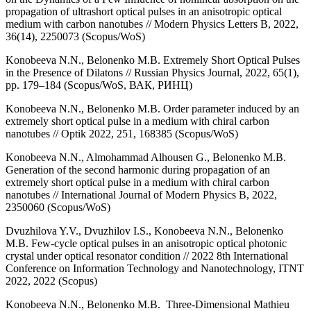
propagation of ultrashort optical pulses in an anisotropic optical
medium with carbon nanotubes // Modern Physics Letters B, 2022,
36(14), 2250073 (Scopus/WoS)
Konobeeva N.N., Belonenko M.B. Extremely Short Optical Pulses
in the Presence of Dilatons // Russian Physics Journal, 2022, 65(1),
pp. 179–184 (Scopus/WoS, ВАК, РИНЦ)
Konobeeva N.N., Belonenko M.B. Order parameter induced by an
extremely short optical pulse in a medium with chiral carbon
nanotubes // Optik 2022, 251, 168385 (Scopus/WoS)
Konobeeva N.N., Almohammad Alhousen G., Belonenko M.B.
Generation of the second harmonic during propagation of an
extremely short optical pulse in a medium with chiral carbon
nanotubes // International Journal of Modern Physics B, 2022,
2350060 (Scopus/WoS)
Dvuzhilova Y.V., Dvuzhilov I.S., Konobeeva N.N., Belonenko
M.B. Few-cycle optical pulses in an anisotropic optical photonic
crystal under optical resonator condition // 2022 8th International
Conference on Information Technology and Nanotechnology, ITNT
2022, 2022 (Scopus)
Konobeeva N.N., Belonenko M.B. Three-Dimensional Mathieu