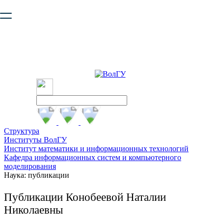
Ваш браузер устарел и не обеспечивает полноценную и
безопасную работу с сайтом. Пожалуйста
обновите браузер
,
чтобы улучшить взаимодействие с сайтом.
Структура
Институты ВолГУ
Институт математики и информационных технологий
Кафедра информационных систем и компьютерного
моделирования
Наука: публикации
Публикации Конобеевой Наталии
Николаевны