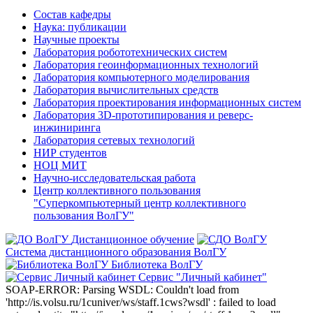
Состав кафедры
Наука: публикации
Научные проекты
Лаборатория робототехнических систем
Лаборатория геоинформационных технологий
Лаборатория компьютерного моделирования
Лаборатория вычислительных средств
Лаборатория проектирования информационных систем
Лаборатория 3D-прототипирования и реверс-
инжиниринга
Лаборатория сетевых технологий
НИР студентов
НОЦ МИТ
Научно-исследовательская работа
Центр коллективного пользования
"Суперкомпьютерный центр коллективного
пользования ВолГУ"
Дистанционное обучение
Система дистанционного образования ВолГУ
Библиотека ВолГУ
Сервис "Личный кабинет"
SOAP-ERROR: Parsing WSDL: Couldn't load from
'http://is.volsu.ru/1cuniver/ws/staff.1cws?wsdl' : failed to load