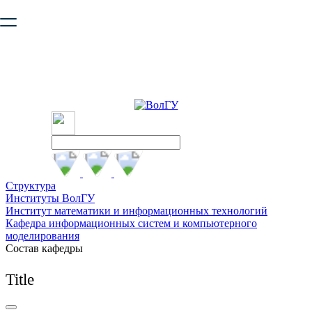
Ваш браузер устарел и не обеспечивает полноценную и
безопасную работу с сайтом. Пожалуйста
обновите браузер
,
чтобы улучшить взаимодействие с сайтом.
Структура
Институты ВолГУ
Институт математики и информационных технологий
Кафедра информационных систем и компьютерного
моделирования
Состав кафедры
Title