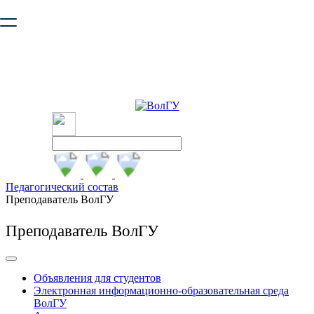
Ваш браузер устарел и не обеспечивает полноценную и
безопасную работу с сайтом. Пожалуйста
обновите браузер
,
чтобы улучшить взаимодействие с сайтом.
Педагогический состав
Преподаватель ВолГУ
Преподаватель ВолГУ
Объявления для студентов
Электронная информационно-образовательная среда
ВолГУ