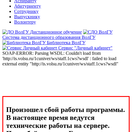
Аспиранту
Абитуриенту
Сотруднику
Выпускнику
Волонтеру
Дистанционное обучение
Система дистанционного образования ВолГУ
Библиотека ВолГУ
Сервис "Личный кабинет"
SOAP-ERROR: Parsing WSDL: Couldn't load from
'http://is.volsu.ru/1cuniver/ws/staff.1cws?wsdl' : failed to load
external entity "http://is.volsu.ru/1cuniver/ws/staff.1cws?wsdl"
Произошел сбой работы программы.
В настоящее время ведутся
технические работы на сервере.