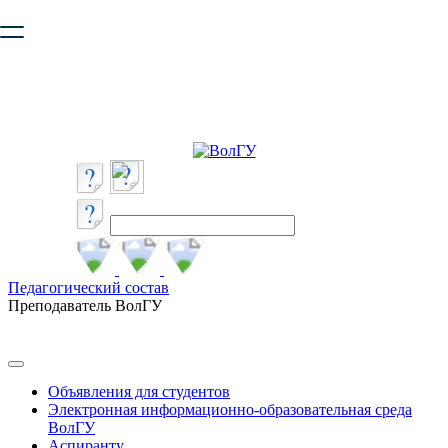
Ваш браузер устарел и не обеспечивает полноценную и
безопасную работу с сайтом. Пожалуйста
обновите браузер
,
чтобы улучшить взаимодействие с сайтом.
Педагогический состав
Преподаватель ВолГУ
Объявления для студентов
Электронная информационно-образовательная среда
ВолГУ
Аспиранту