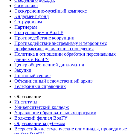
Сведения о доходах
Символика
Экскурсионно-музейный комплекс
Эндаумент-фонд
Сотрудникам
Партнерам
Поступающим в ВолГУ
Противодействие коррупции
Противодействие экстремизму и терроризму,
профилактика девиантного поведения
Политика в отношении обработки персональных
данных в ВолГУ
Центр общественной дипломатии
Закупки
Почтовый сервис
Объединенный ведомственный архив
Телефонный справочник
Образование
Институты
Университетский колледж
Управление образовательных программ
Волжский филиал ВолГУ
Образование за рубежом
Всероссийские студенческие олимпиады, проводимые