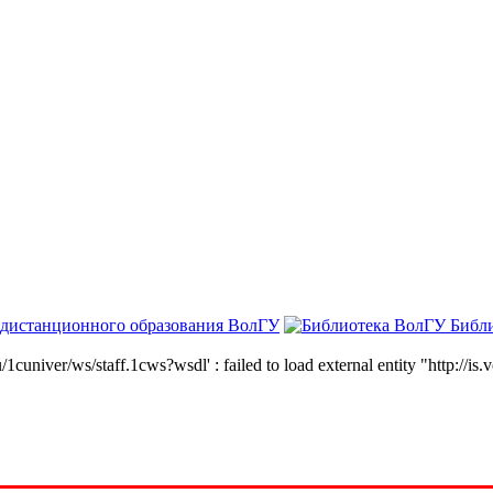
 дистанционного образования ВолГУ
Библ
niver/ws/staff.1cws?wsdl' : failed to load external entity "http://is.