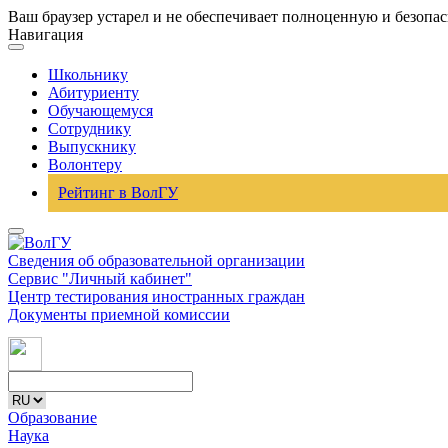
Ваш браузер устарел и не обеспечивает полноценную и безопа
Навигация
Школьнику
Абитуриенту
Обучающемуся
Сотруднику
Выпускнику
Волонтеру
Рейтинг в ВолГУ
Сведения об образовательной организации
Сервис "Личный кабинет"
Центр тестирования иностранных граждан
Документы приемной комиссии
Образование
Наука