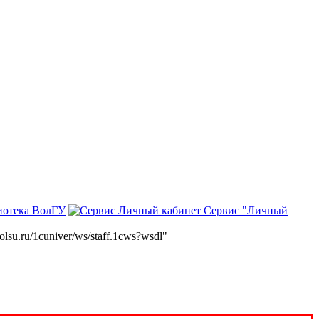
иотека ВолГУ
Сервис "Личный
volsu.ru/1cuniver/ws/staff.1cws?wsdl"