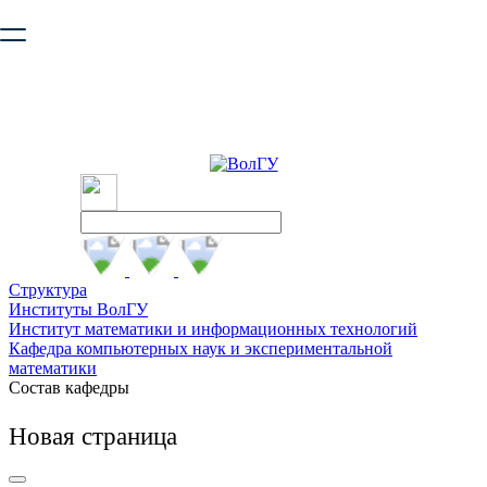
Ваш браузер устарел и не обеспечивает полноценную и
безопасную работу с сайтом. Пожалуйста
обновите браузер
,
чтобы улучшить взаимодействие с сайтом.
Структура
Институты ВолГУ
Институт математики и информационных технологий
Кафедра компьютерных наук и экспериментальной
математики
Состав кафедры
Новая страница