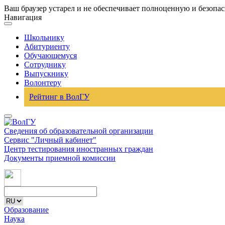
Ваш браузер устарел и не обеспечивает полноценную и безопа
Навигация
Школьнику
Абитуриенту
Обучающемуся
Сотруднику
Выпускнику
Волонтеру
Рейтинг в ВолГУ
Сведения об образовательной организации
Сервис "Личный кабинет"
Центр тестирования иностранных граждан
Документы приемной комиссии
Образование
Наука