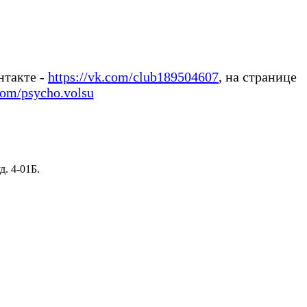
нтакте -
https://vk.com/club189504607
,
на странице
.com/psycho.volsu
д. 4-01Б.