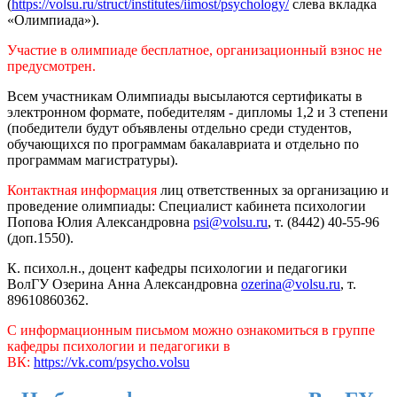
(
https://volsu.ru/struct/institutes/iimost/psychology/
слева вкладка
«Олимпиада»).
Участие в олимпиаде бесплатное, организационный взнос не
предусмотрен.
Всем участникам Олимпиады высылаются сертификаты в
электронном формате, победителям - дипломы 1,2 и 3 степени
(победители будут объявлены отдельно среди студентов,
обучающихся по программам бакалавриата и отдельно по
программам магистратуры).
Контактная информация
лиц ответственных за организацию и
проведение олимпиады: Специалист кабинета психологии
Попова Юлия Александровна
psi@volsu.ru
, т. (8442) 40-55-96
(доп.1550).
К. психол.н., доцент кафедры психологии и педагогики
ВолГУ Озерина Анна Александровна
ozerina@volsu.ru
, т.
89610860362.
С информационным письмом можно ознакомиться в группе
кафедры психологии и педагогики в
ВК:
https://vk.com/psycho.volsu