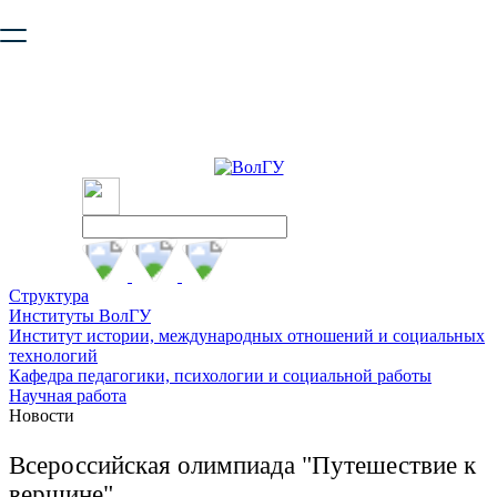
Ваш браузер устарел и не обеспечивает полноценную и
безопасную работу с сайтом. Пожалуйста
обновите браузер
,
чтобы улучшить взаимодействие с сайтом.
Структура
Институты ВолГУ
Институт истории, международных отношений и социальных
технологий
Кафедра педагогики, психологии и социальной работы
Научная работа
Новости
Всероссийская олимпиада "Путешествие к
вершине"