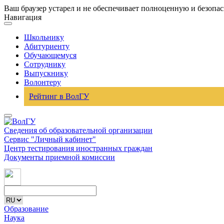
Ваш браузер устарел и не обеспечивает полноценную и безопа
Навигация
Школьнику
Абитуриенту
Обучающемуся
Сотруднику
Выпускнику
Волонтеру
Рейтинг в ВолГУ
Сведения об образовательной организации
Сервис "Личный кабинет"
Центр тестирования иностранных граждан
Документы приемной комиссии
Образование
Наука