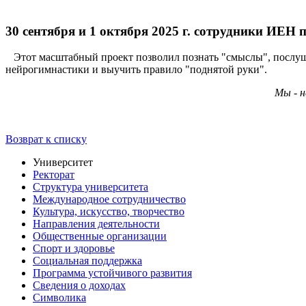
30 сентября и 1 октября 2025 г. сотрудники ИЕ
Этот масштабный проект позволил познать "смыслы", послуша
нейрогимнастики и выучить правило "поднятой руки".
Мы - н
Возврат к списку
Университет
Ректорат
Структура университета
Международное сотрудничество
Культура, искусство, творчество
Направления деятельности
Общественные организации
Спорт и здоровье
Социальная поддержка
Программа устойчивого развития
Сведения о доходах
Символика