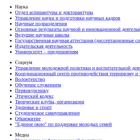
Наука
Отдел аспирантуры и докторантуры
Управление науки и подготовки научных кадров
Научные подразделения
Основные результаты научной и инновационной деятель
Ведущие научные школы
Государственная научная аттестация (диссертационные с
Издательская деятельность
Университет – предприятиям
Социум
Управление молодежной политики и воспитательной дея
Координационный центр противодействия терроризму и 
Волонтерство
Обучение служением
Первокурснику
Этический кодекс
Творческие клубы, организации
Здоровье и спорт
Студенческое самоуправление
Общежитие
"Единое окно" по поддержке молодых семей
Медиа