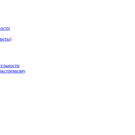
ности
оветы)
тельности
экстремизму