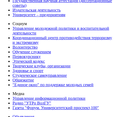
Государственная научная аттестация (диссертационные
советы)
Издательская деятельность
Университет – предприятиям
Социум
Управление молодежной политики и воспитательной
деятельности
Координационный центр противодействия терроризму
и экстремизму
Волонтерство
Обучение служением
Первокурснику
Этический кодекс
Творческие клубы, организации
Здоровье и спорт
Студенческое самоуправление
Общежитие
"Единое окно" по поддержке молодых семей
Медиа
Управление информационной политики
Радио "УТРо ВолГУ"
Газета "Форум. Университетский проспект,100"
Объявления