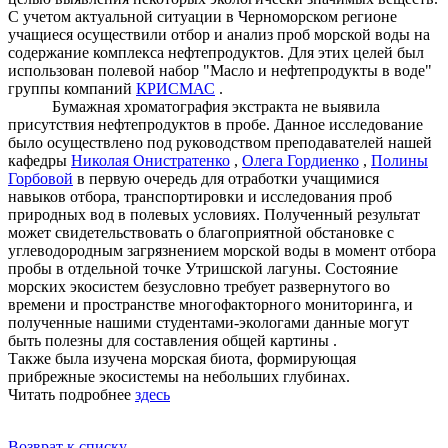
С учетом актуальной ситуации в Черноморском регионе
учащиеся осуществили отбор и анализ проб морской воды на
содержание комплекса нефтепродуктов. Для этих целей был
использован полевой набор "Масло и нефтепродукты в воде"
группы компаний
КРИСМАС
.
Бумажная хроматография экстракта не выявила
присутствия нефтепродуктов в пробе. Данное исследование
было осуществлено под руководством преподавателей нашей
кафедры
Николая Онистратенко
,
Олега Гордиенко
,
Полины
Горбовой
в первую очередь для отработки учащимися
навыков отбора, транспортировки и исследования проб
природных вод в полевых условиях. Полученный результат
может свидетельствовать о благоприятной обстановке с
углеводородным загрязнением морской воды в момент отбора
пробы в отдельной точке Утришской лагуны. Состояние
морских экосистем безусловно требует развернутого во
времени и пространстве многофакторного мониторинга, и
полученные нашими студентами-экологами данные могут
быть полезны для составления общей картины .
Также была изучена морская биота, формирующая
прибрежные экосистемы на небольших глубинах.
Читать подробнее
здесь
Возврат к списку