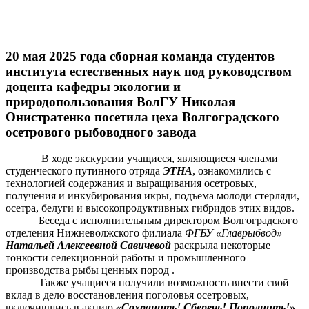
20 мая 2025 года сборная команда студентов
института естественных наук под руководством
доцента кафедры экологии и
природопользования ВолГУ Николая
Онистратенко посетила цеха Волгоградского
осетрового рыбоводного завода
В ходе экскурсии учащиеся, являющиеся членами
студенческого путинного отряда
ЭТНА
, ознакомились с
технологией содержания и выращивания осетровых,
получения и инкубирования икры, подъема молоди стерляди,
осетра, белуги и высокопродуктивных гибридов этих видов.
Беседа с исполнительным директором Волгоградского
отделения Нижневолжского филиала
ФГБУ «Главрыбвод»
Натальей Алексеевной Савичевой
раскрыла некоторые
тонкости селекционной работы и промышленного
производства рыбы ценных пород .
Также учащиеся получили возможность внести свой
вклад в дело восстановления поголовья осетровых,
включившись в акцию
«Сохранить! Сберечь! Пополнить!»