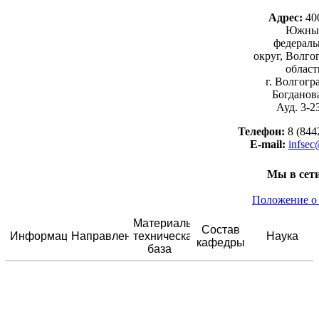
Адрес:
40
Южны
федерал
округ, Волго
област
г. Волгогра
Богданова
Ауд. 3-2
Телефон:
8 (844
E-mail:
infsec
Мы в сет
Положение о
Материально-
Состав
Информация
Направления
техническая
Наука
кафедры
база