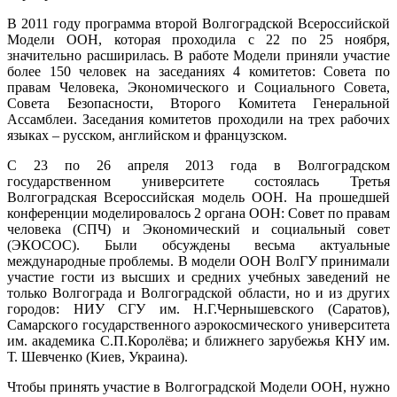
В 2011 году программа второй Волгоградской Всероссийской
Модели ООН, которая проходила с 22 по 25 ноября,
значительно расширилась. В работе Модели приняли участие
более 150 человек на заседаниях 4 комитетов: Совета по
правам Человека, Экономического и Социального Совета,
Совета Безопасности, Второго Комитета Генеральной
Ассамблеи. Заседания комитетов проходили на трех рабочих
языках – русском, английском и французском.
С 23 по 26 апреля 2013 года в Волгоградском
государственном университете состоялась Третья
Волгоградская Всероссийская модель ООН. На прошедшей
конференции моделировалось 2 органа ООН: Совет по правам
человека (СПЧ) и Экономический и социальный совет
(ЭКОСОС). Были обсуждены весьма актуальные
международные проблемы. В модели ООН ВолГУ принимали
участие гости из высших и средних учебных заведений не
только Волгограда и Волгоградской области, но и из других
городов: НИУ СГУ им. Н.Г.Чернышевского (Саратов),
Самарского государственного аэрокосмического университета
им. академика С.П.Королёва; и ближнего зарубежья КНУ им.
Т. Шевченко (Киев, Украина).
Чтобы принять участие в Волгоградской Модели ООН, нужно