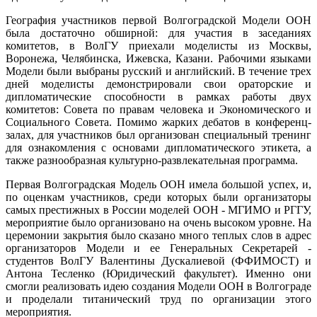
География участников первой Волгоградской Модели ООН
была достаточно обширной: для участия в заседаниях
комитетов, в ВолГУ приехали моделисты из Москвы,
Воронежа, Челябинска, Ижевска, Казани. Рабочими языками
Модели были выбраны русский и английский. В течение трех
дней моделисты демонстрировали свои ораторские и
дипломатические способности в рамках работы двух
комитетов: Совета по правам человека и Экономического и
Социального Совета. Помимо жарких дебатов в конференц-
залах, для участников был организован специальный тренинг
для ознакомления с основами дипломатического этикета, а
также разнообразная культурно-развлекательная программа.
Первая Волгоградская Модель ООН имела большой успех, и,
по оценкам участников, среди которых были организаторы
самых престижных в России моделей ООН - МГИМО и РГГУ,
мероприятие было организовано на очень высоком уровне. На
церемонии закрытия было сказано много теплых слов в адрес
организаторов Модели и ее Генеральных Секретарей -
студентов ВолГУ Валентины Дускалиевой (ФФИМОСТ) и
Антона Тесленко (Юридический факультет). Именно они
смогли реализовать идею создания Модели ООН в Волгограде
и проделали титанический труд по организации этого
мероприятия.