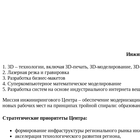
Инжин
1. 3D – технологии, включая ЗD-печать,
ЗD-моделирование,
ЗD
2.
Лазерная резка и гравировка
3. Разработка б
изнес-макетов
4.
Cуперкомпьютерное математическое моделирование
5. Разработка систем на основе и
ндустриального интернета ве
Миссия инжинирингового Центра – обеспечение модернизации
новых рабочих мест на принципах тройной спирали: образовани
Стратегические приоритеты Центра:
формирование инфраструктуры регионального рынка ин
акселерация технологического развития региона,