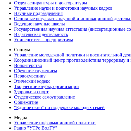
Отдел аспирантуры и докторантуры
Управление науки и подготовки научных кадров
Научные подразделения
Основные результаты научной и инновационной деятель
Ведущие научные школы
Государственная научная аттестация (диссертационные с
Издательская деятельность
Университет – предприятиям
Социум
Управление молодежной политики и воспитательной дея
Координационный центр противодействия терроризму и 
Волонтерство
Обучение служением
Первокурснику
Этический кодекс
Творческие клубы, организации
Здоровье и спорт
Студенческое самоуправление
Общежитие
"Единое окно" по поддержке молодых семей
Медиа
Управление информационной политики
Радио "УТРо ВолГУ"