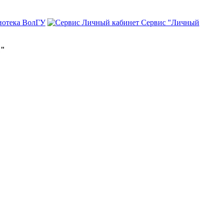
иотека ВолГУ
Сервис "Личный
ы"