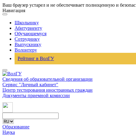
Ваш браузер устарел и не обеспечивает полноценную и безопа
Навигация
Школьнику
Абитуриенту
Обучающемуся
Сотруднику
Выпускнику
Волонтеру
Рейтинг в ВолГУ
Сведения об образовательной организации
Сервис "Личный кабинет"
Центр тестирования иностранных граждан
Документы приемной комиссии
Образование
Наука