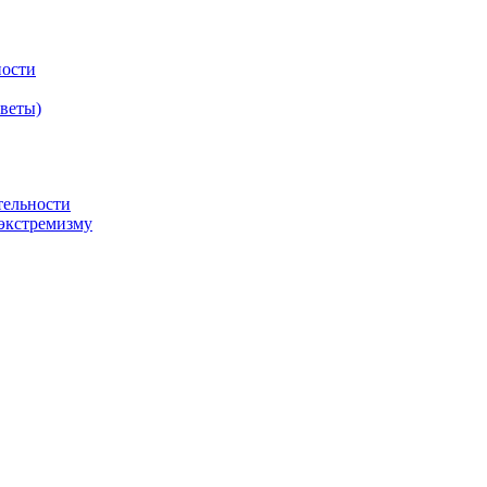
ности
оветы)
тельности
экстремизму