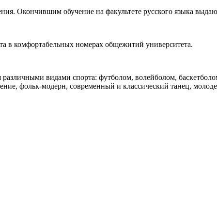
ения. Окончившим обучение на факультете русского языка выдаю
 в комфортабельных номерах общежитий университета.
различными видами спорта: футболом, волейболом, баскетболом
е пение, фольк-модерн, современный и классический танец, моло