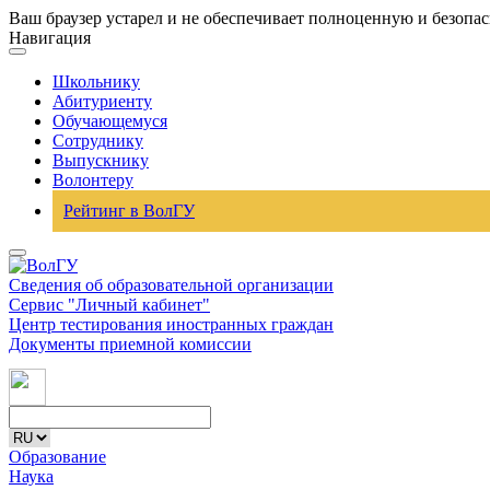
Ваш браузер устарел и не обеспечивает полноценную и безопа
Навигация
Школьнику
Абитуриенту
Обучающемуся
Сотруднику
Выпускнику
Волонтеру
Рейтинг в ВолГУ
Сведения об образовательной организации
Сервис "Личный кабинет"
Центр тестирования иностранных граждан
Документы приемной комиссии
Образование
Наука