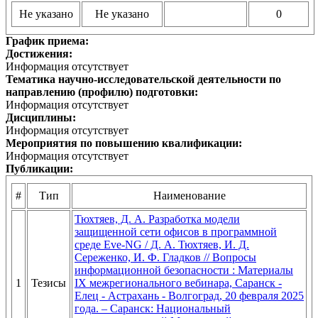
Не указано
Не указано
0
График приема:
Достижения:
Информация отсутствует
Тематика научно-исследовательской деятельности по
направлению (профилю) подготовки:
Информация отсутствует
Дисциплины:
Информация отсутствует
Мероприятия по повышению квалификации:
Информация отсутствует
Публикации:
#
Тип
Наименование
Тюхтяев, Д. А. Разработка модели
защищенной сети офисов в программной
среде Eve-NG / Д. А. Тюхтяев, И. Д.
Сереженко, И. Ф. Гладков // Вопросы
информационной безопасности : Материалы
1
Тезисы
IX межрегионального вебинара, Саранск -
Елец - Астрахань - Волгоград, 20 февраля 2025
года. – Саранск: Национальный