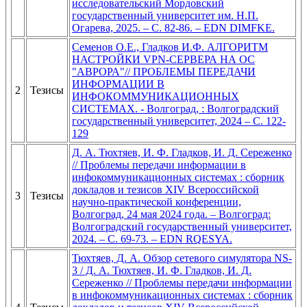
исследовательский Мордовский
государственный университет им. Н.П.
Огарева, 2025. – С. 82-86. – EDN DIMFKE.
Семенов О.Е., Гладков И.Ф. АЛГОРИТМ
НАСТРОЙКИ VPN-СЕРВЕРА НА ОС
"АВРОРА"// ПРОБЛЕМЫ ПЕРЕДАЧИ
ИНФОРМАЦИИ В
2
Тезисы
ИНФОКОММУНИКАЦИОННЫХ
СИСТЕМАХ. - Волгоград, : Волгоградский
государственный университет, 2024 – C. 122-
129
Д. А. Тюхтяев, И. Ф. Гладков, И. Д. Сереженко
// Проблемы передачи информации в
инфокоммуникационных системах : сборник
докладов и тезисов XIV Всероссийской
3
Тезисы
научно-практической конференции,
Волгоград, 24 мая 2024 года. – Волгоград:
Волгоградский государственный университет,
2024. – С. 69-73. – EDN RQESYA.
Тюхтяев, Д. А. Обзор сетевого симулятора NS-
3 / Д. А. Тюхтяев, И. Ф. Гладков, И. Д.
Сереженко // Проблемы передачи информации
в инфокоммуникационных системах : сборник