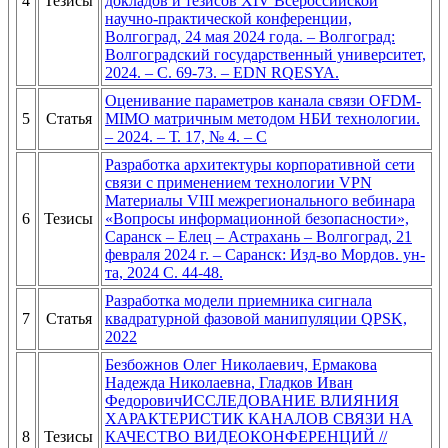
4
Тезисы
докладов и тезисов XIV Всероссийской
научно-практической конференции,
Волгоград, 24 мая 2024 года. – Волгоград:
Волгоградский государственный университет,
2024. – С. 69-73. – EDN RQESYA.
Оценивание параметров канала связи OFDM-
5
Статья
MIMO матричным методом НБИ технологии.
– 2024. – Т. 17, № 4. – С
Разработка архитектуры корпоративной сети
связи с применением технологии VPN
Материалы VIII межрегионального вебинара
6
Тезисы
«Вопросы информационной безопасности»,
Саранск – Елец – Астрахань – Волгоград, 21
февраля 2024 г. – Саранск: Изд-во Мордов. ун-
та, 2024 С. 44-48.
Разработка модели приемника сигнала
7
Статья
квадратурной фазовой манипуляции QPSK,
2022
Безбожнов Олег Николаевич, Ермакова
Надежда Николаевна, Гладков Иван
ФедоровичИССЛЕДОВАНИЕ ВЛИЯНИЯ
ХАРАКТЕРИСТИК КАНАЛОВ СВЯЗИ НА
8
Тезисы
КАЧЕСТВО ВИДЕОКОНФЕРЕНЦИЙ //