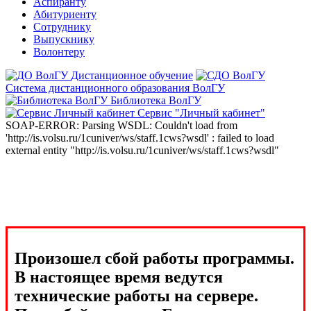
Аспиранту
Абитуриенту
Сотруднику
Выпускнику
Волонтеру
Дистанционное обучение
Система дистанционного образования ВолГУ
Библиотека ВолГУ
Сервис "Личный кабинет"
SOAP-ERROR: Parsing WSDL: Couldn't load from
'http://is.volsu.ru/1cuniver/ws/staff.1cws?wsdl' : failed to load
external entity "http://is.volsu.ru/1cuniver/ws/staff.1cws?wsdl"
Произошел сбой работы программы.
В настоящее время ведутся
технические работы на сервере.