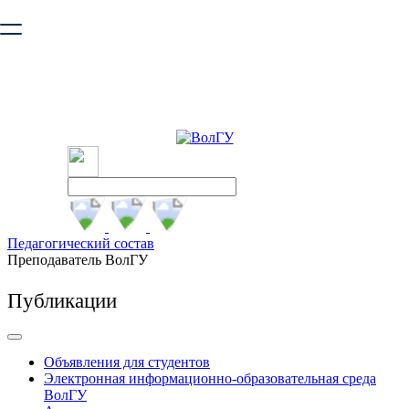
Ваш браузер устарел и не обеспечивает полноценную и
безопасную работу с сайтом. Пожалуйста
обновите браузер
,
чтобы улучшить взаимодействие с сайтом.
Педагогический состав
Преподаватель ВолГУ
Публикации
Объявления для студентов
Электронная информационно-образовательная среда
ВолГУ