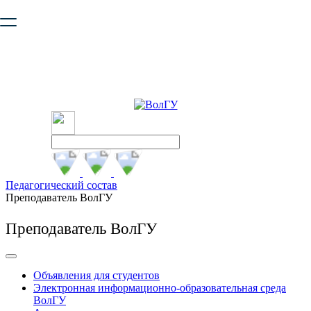
Ваш браузер устарел и не обеспечивает полноценную и
безопасную работу с сайтом. Пожалуйста
обновите браузер
,
чтобы улучшить взаимодействие с сайтом.
Педагогический состав
Преподаватель ВолГУ
Преподаватель ВолГУ
Объявления для студентов
Электронная информационно-образовательная среда
ВолГУ