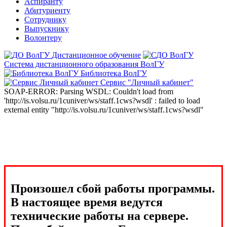
Аспиранту
Абитуриенту
Сотруднику
Выпускнику
Волонтеру
Дистанционное обучение
Система дистанционного образования ВолГУ
Библиотека ВолГУ
Сервис "Личный кабинет"
SOAP-ERROR: Parsing WSDL: Couldn't load from
'http://is.volsu.ru/1cuniver/ws/staff.1cws?wsdl' : failed to load
external entity "http://is.volsu.ru/1cuniver/ws/staff.1cws?wsdl"
Произошел сбой работы программы.
В настоящее время ведутся
технические работы на сервере.