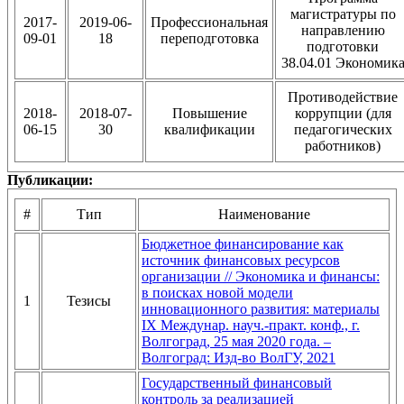
магистратуры по
2017-
2019-06-
Профессиональная
направлению
09-01
18
переподготовка
подготовки
38.04.01 Экономик
Противодействие
2018-
2018-07-
Повышение
коррупции (для
06-15
30
квалификации
педагогических
работников)
Публикации:
#
Тип
Наименование
Бюджетное финансирование как
источник финансовых ресурсов
организации // Экономика и финансы:
в поисках новой модели
1
Тезисы
инновационного развития: материалы
IX Междунар. науч.-практ. конф., г.
Волгоград, 25 мая 2020 года. –
Волгоград: Изд-во ВолГУ, 2021
Государственный финансовый
контроль за реализацией