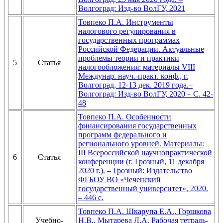
Волгоград: Изд-во ВолГУ, 2021
Товпеко П.А. Инструменты
налогового регулирования в
государственных программах
Российской Федерации. Актуальные
проблемы теории и практики
5
Статья
налогообложения: материалы VIII
Междунар. науч.-практ. конф., г.
Волгоград, 12-13 дек. 2019 года.–
Волгоград: Изд-во ВолГУ, 2020 – С. 42-
48
Товпеко П.А. Особенности
финансирования государственных
программ федерального и
регионального уровней. Материалы:
III Всероссийской научнопрактической
6
Статья
конференции (г. Грозный, 11 декабря
2020 г.). – Грозный: Издательство
ФГБОУ ВО «Чеченский
государственный университет», 2020.
– 446 с.
Товпеко П.А. Шкарупа Е.А., Горшкова
Учебно-
Н.В., Мытарева Л.А. Рабочая тетрадь-