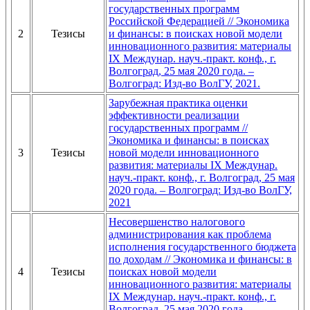
государственных программ
Российской Федерацией // Экономика
2
Тезисы
и финансы: в поисках новой модели
инновационного развития: материалы
IX Междунар. науч.-практ. конф., г.
Волгоград, 25 мая 2020 года. –
Волгоград: Изд-во ВолГУ, 2021.
Зарубежная практика оценки
эффективности реализации
государственных программ //
Экономика и финансы: в поисках
3
Тезисы
новой модели инновационного
развития: материалы IX Междунар.
науч.-практ. конф., г. Волгоград, 25 мая
2020 года. – Волгоград: Изд-во ВолГУ,
2021
Несовершенство налогового
администрирования как проблема
исполнения государственного бюджета
по доходам // Экономика и финансы: в
4
Тезисы
поисках новой модели
инновационного развития: материалы
IX Междунар. науч.-практ. конф., г.
Волгоград, 25 мая 2020 года. –