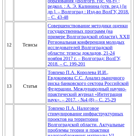
образования «Волгогр. гос. ун-т» ;
редкол. : А. Э. Калинина (отв. ред.) [и
др.]. – Волгоград : Изд-во ВолГУ, 2018.
– С. 43-48
Совершенствование методики оценки
государственных программ (на
примере Волгоградской области). XXII
Региональная конференция молодых
12
Тезисы
исследователей Волгоградской
области: тезисы докладов, 21-24
ноября 2017 г. – Волгоград: ВолГУ,
2018. – С. 199-201
Товпеко П.А. Королева И.И.,
Евдокимова С.С. Анализ рыночного
риска банковского сектора Российской
13
Статья
Федерации. Международный научно-
практический журнал «Интеграция
наук». – 2017. - №4 (8) – С. 25-29
Товпеко П.А. Налоговое
стимулирование инфраструктурных
проектов на территории
Волгоградской области. Актуальные
проблемы теории и практики
налогообложения: матриалы VI