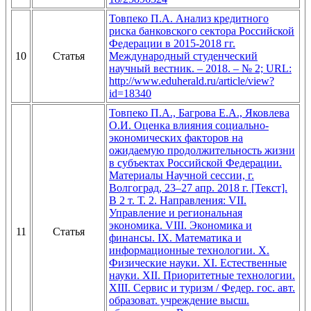
Товпеко П.А. Анализ кредитного
риска банковского сектора Российской
Федерации в 2015-2018 гг.
10
Статья
Международный студенческий
научный вестник. – 2018. – № 2; URL:
http://www.eduherald.ru/article/view?
id=18340
Товпеко П.А., Багрова Е.А., Яковлева
О.И. Оценка влияния социально-
экономических факторов на
ожидаемую продолжительность жизни
в субъектах Российской Федерации.
Материалы Научной сессии, г.
Волгоград, 23–27 апр. 2018 г. [Текст].
В 2 т. Т. 2. Направления: VII.
Управление и региональная
экономика. VIII. Экономика и
11
Статья
финансы. IX. Математика и
информационные технологии. X.
Физические науки. XI. Естественные
науки. XII. Приоритетные технологии.
XIII. Сервис и туризм / Федер. гос. авт.
образоват. учреждение высш.