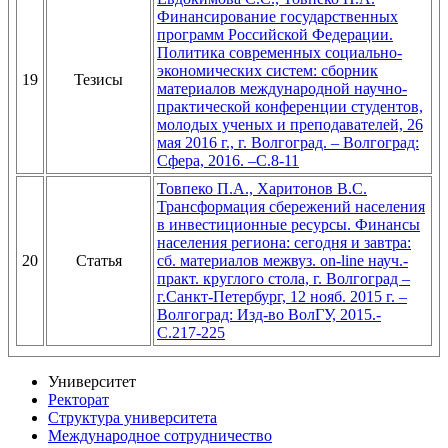
Финансирование государственных
программ Российской Федерации.
Политика современных социально-
экономических систем: сборник
19
Тезисы
материалов международной научно-
практической конференции студентов,
молодых ученых и преподавателей, 26
мая 2016 г., г. Волгоград. – Волгоград:
Сфера, 2016. –С.8-11
Товпеко П.А., Харитонов В.С.
Трансформация сбережений населения
в инвестиционные ресурсы. Финансы
населения региона: сегодня и завтра:
20
Статья
сб. материалов межвуз. on-line науч.-
практ. круглого стола, г. Волгоград –
г.Санкт-Петербург, 12 нояб. 2015 г. –
Волгоград: Изд-во ВолГУ, 2015.-
С.217-225
Университет
Ректорат
Структура университета
Международное сотрудничество