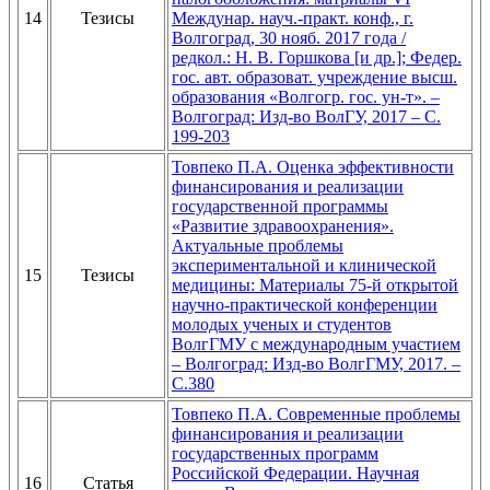
14
Тезисы
Междунар. науч.-практ. конф., г.
Волгоград, 30 нояб. 2017 года /
редкол.: Н. В. Горшкова [и др.]; Федер.
гос. авт. образоват. учреждение высш.
образования «Волгогр. гос. ун-т». –
Волгоград: Изд-во ВолГУ, 2017 – С.
199-203
Товпеко П.А. Оценка эффективности
финансирования и реализации
государственной программы
«Развитие здравоохранения».
Актуальные проблемы
экспериментальной и клинической
15
Тезисы
медицины: Материалы 75-й открытой
научно-практической конференции
молодых ученых и студентов
ВолгГМУ с международным участием
– Волгоград: Изд-во ВолгГМУ, 2017. –
С.380
Товпеко П.А. Современные проблемы
финансирования и реализации
государственных программ
Российской Федерации. Научная
16
Статья