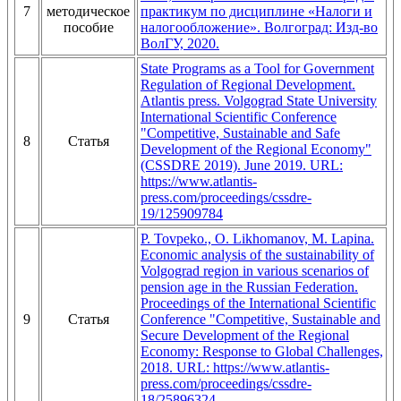
7
методическое
практикум по дисциплине «Налоги и
пособие
налогообложение». Волгоград: Изд-во
ВолГУ, 2020.
State Programs as a Tool for Government
Regulation of Regional Development.
Atlantis press. Volgograd State University
International Scientific Conference
"Competitive, Sustainable and Safe
8
Статья
Development of the Regional Economy"
(CSSDRE 2019). June 2019. URL:
https://www.atlantis-
press.com/proceedings/cssdre-
19/125909784
P. Tovpeko., O. Likhomanov, M. Lapina.
Economic analysis of the sustainability of
Volgograd region in various scenarios of
pension age in the Russian Federation.
Proceedings of the International Scientific
9
Статья
Conference "Competitive, Sustainable and
Secure Development of the Regional
Economy: Response to Global Challenges,
2018. URL: https://www.atlantis-
press.com/proceedings/cssdre-
18/25896324