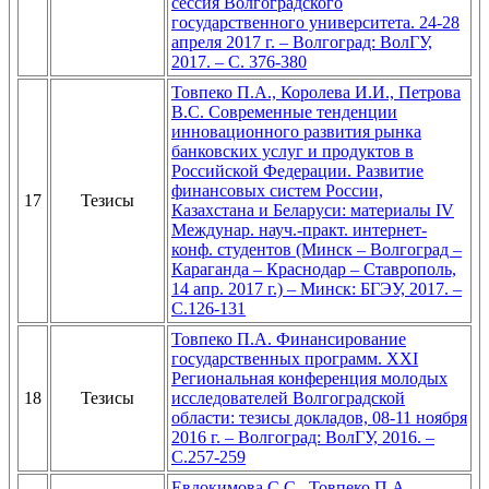
сессия Волгоградского
государственного университета. 24-28
апреля 2017 г. – Волгоград: ВолГУ,
2017. – С. 376-380
Товпеко П.А., Королева И.И., Петрова
В.С. Современные тенденции
инновационного развития рынка
банковских услуг и продуктов в
Российской Федерации. Развитие
финансовых систем России,
17
Тезисы
Казахстана и Беларуси: материалы IV
Междунар. науч.-практ. интернет-
конф. студентов (Минск – Волгоград –
Караганда – Краснодар – Ставрополь,
14 апр. 2017 г.) – Минск: БГЭУ, 2017. –
С.126-131
Товпеко П.А. Финансирование
государственных программ. XXI
Региональная конференция молодых
18
Тезисы
исследователей Волгоградской
области: тезисы докладов, 08-11 ноября
2016 г. – Волгоград: ВолГУ, 2016. –
С.257-259
Евдокимова С.С., Товпеко П.А.