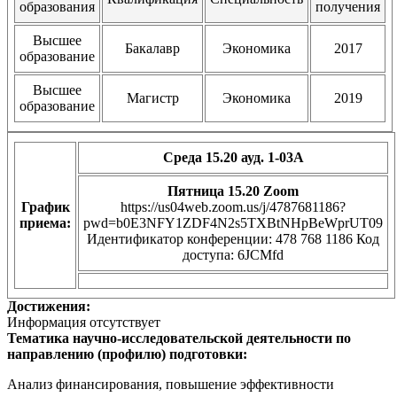
образования
получения
Высшее
Бакалавр
Экономика
2017
образование
Высшее
Магистр
Экономика
2019
образование
Среда 15.20 ауд. 1-03А
Пятница 15.20 Zoom
График
https://us04web.zoom.us/j/4787681186?
приема:
pwd=b0E3NFY1ZDF4N2s5TXBtNHpBeWprUT09
Идентификатор конференции: 478 768 1186 Код
доступа: 6JCMfd
Достижения:
Информация отсутствует
Тематика научно-исследовательской деятельности по
направлению (профилю) подготовки:
Анализ финансирования, повышение эффективности