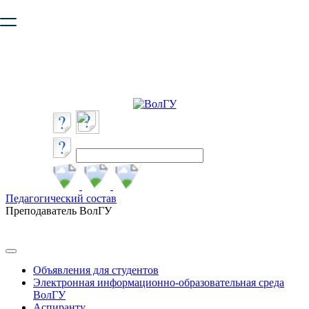
Ваш браузер устарел и не обеспечивает полноценную и
безопасную работу с сайтом. Пожалуйста
обновите браузер
,
чтобы улучшить взаимодействие с сайтом.
Педагогический состав
Преподаватель ВолГУ
Объявления для студентов
Электронная информационно-образовательная среда
ВолГУ
Аспиранту