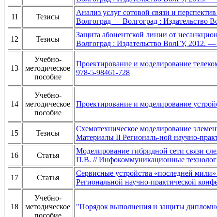
Анализ услуг сотовой связи и перспектив и
11
Тезисы
Волгоград — Волгоград : Издательство Во
Защита абонентской линии от несанкционир
12
Тезисы
Волгоград : Издательство ВолГУ, 2012. — 
Учебно-
Проектирование и моделирование телеко
13
методическое
978-5-98461-728
пособие
Учебно-
14
методическое
Проектирование и моделирование устройс
пособие
Схемотехническое моделирование элемент
15
Тезисы
Материалы II Региональ-ной научно-прак
Моделирование гибридной сети связи сле
16
Статья
П.В. // Инфокоммуникационные технологии
Сервисные устройства «последней мили» 
17
Статья
Региональной научно-практической конфе
Учебно-
18
методическое
"Порядок выполнения и защиты дипломной 
пособие