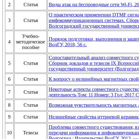
2
Статья
Виды атак на беспроводные сети Wi-Fi, 2
О практическом применении DTMF сигнал
3
Статья
имфокоммуникационных системах. Сборник
Волгоградский государственный универси
Учебно-
Порядок подготовки, выполнения и защит
4
методическое
ВолГУ, 2018, 56 с.
пособие
Сопоставительный анализ совместного с
5
Статья
Сборник докладов и тезисов IX Всероссий
государственный университет (Волгоград
6
Статья
К вопросу о нелинейных магнитных свойс
Некоторые аспекты совместного существо
7
Статья
деятельность Том: 11 Номер: 3 Год: 2017
8
Статья
Возможная чувствительность магнитных д
9
Статья
Нелинейные свойства иттриевой керамики
Проблемы совместного существования, вз
10
Тезисы
передачи информации в инфокоммуникацион
Волгоград : Издательство ВолГУ, 2013. —