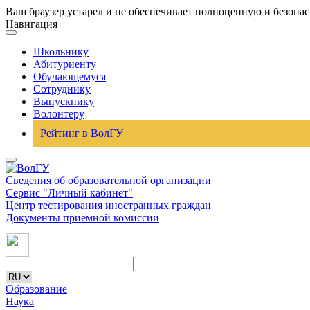
Ваш браузер устарел и не обеспечивает полноценную и безопа
Навигация
Школьнику
Абитуриенту
Обучающемуся
Сотруднику
Выпускнику
Волонтеру
Рейтинг в ВолГУ
Сведения об образовательной организации
Сервис "Личный кабинет"
Центр тестирования иностранных граждан
Документы приемной комиссии
Образование
Наука