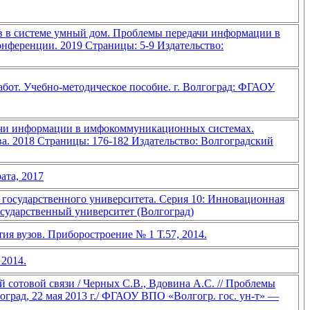
в в системе умный дом. Проблемы передачи информации в
нференции. 2019 Страницы: 5-9 Издательство:
бот. Учебно-методическое пособие. г. Волгоград: ФГАОУ
дачи информации в имфокоммуникационных системах.
ва. 2018 Страницы: 176-182 Издательство: Волгоградский
ата, 2017
 государственного университета. Серия 10: Инновационная
государственный университет (Волгоград)
ия вузов. Приборостроение № 1 Т.57, 2014.
 2014.
сотовой связи / Черных С.В., Вдовина А.С. // Проблемы
оград, 22 мая 2013 г./ ФГАОУ ВПО «Волгогр. гос. ун-т» —