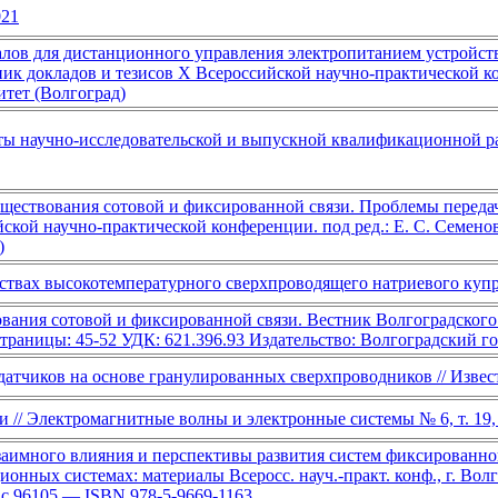
021
ов для дистанционного управления электропитанием устройст
 докладов и тезисов X Всероссийской научно-практической ко
тет (Волгоград)
ы научно-исследовательской и выпускной квалификационной ра
уществования сотовой и фиксированной связи. Проблемы пере
ской научно-практической конференции. под ред.: Е. С. Семено
)
твах высокотемпературного сверхпроводящего натриевого купр
вания сотовой и фиксированной связи. Вестник Волгоградского
 Страницы: 45-52 УДК: 621.396.93 Издательство: Волгоградский 
атчиков на основе гранулированных сверхпроводников // Извест
 // Электромагнитные волны и электронные системы № 6, т. 19,
аимного влияния и перспективы развития систем фиксированной 
ных системах: материалы Всеросс. науч.-практ. конф., г. Волг
 с.96105 — ISBN 978-5-9669-1163