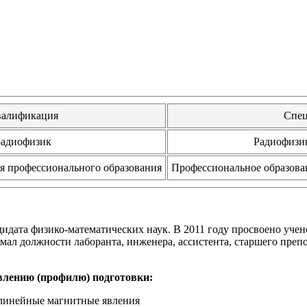
алификация
Спец
радиофизик
Радиофизик
я профессионального образования
Профессиональное образова
дата физико-математических наук. В 2011 году просвоено учено
имал должности лаборанта, инженера, ассистента, старшего препо
влению (профилю) подготовки:
елинейные магнитные явления