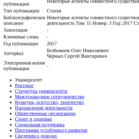
Некоторые аспекты совместного существо
публикации
Тип публикации
Статья
Библиографическое
Некоторые аспекты совместного существов
описание
деятельность Том: 11 Номер: 3 Год: 2017 
Аннотация
-
Ключевые cлова
-
Год публикации
2017
Безбожнов Олег Николаевич
Автор(ы)
Черных Сергей Викторович
Электронная копия
-
публикации
Университет
Ректорат
Структура университета
Международное сотрудничество
Культура, искусство, творчество
Направления деятельности
Общественные организации
Спорт и здоровье
Социальная поддержка
Программа устойчивого развития
Сведения о доходах