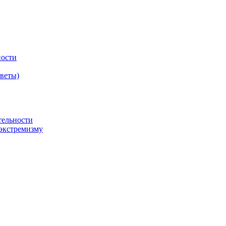
ности
оветы)
тельности
экстремизму