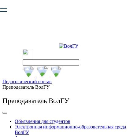
Ваш браузер устарел и не обеспечивает полноценную и
безопасную работу с сайтом. Пожалуйста
обновите браузер
,
чтобы улучшить взаимодействие с сайтом.
Педагогический состав
Преподаватель ВолГУ
Преподаватель ВолГУ
Объявления для студентов
Электронная информационно-образовательная среда
ВолГУ