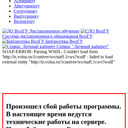
Аспиранту
Абитуриенту
Сотруднику
Выпускнику
Волонтеру
Дистанционное обучение
Система дистанционного образования ВолГУ
Библиотека ВолГУ
Сервис "Личный кабинет"
SOAP-ERROR: Parsing WSDL: Couldn't load from
'http://is.volsu.ru/1cuniver/ws/staff.1cws?wsdl' : failed to load
external entity "http://is.volsu.ru/1cuniver/ws/staff.1cws?wsdl"
Произошел сбой работы программы.
В настоящее время ведутся
технические работы на сервере.