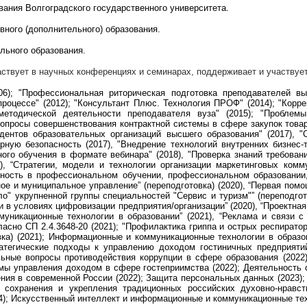
ования Волгоградского государственного университета.
ывного (дополнительного) образования.
льного образования.
ствует в научных конференциях и семинарах, поддерживает и участвует
6); "Профессиональная риторическая подготовка преподавателей вы
процессе
" (2012); "Консультант Плюс. Технология ПРОФ" (2014);
"Корре
методической деятельности преподавателя вуза" (2015); "Проблемы
опросы совершенствования контрактной системы в сфере закупок товар
ентов образовательных организаций высшего образования" (2017), "
рную безопасность (2017), "Внедрение технологий внутренних бизнес-
ого обучения в формате вебинара" (2018), "Проверка знаний требован
8), “Стратегии, модели и технологии организации маркетинговых комм
льность в профессиональном обучении, профессиональном образовании
ое и муниципальное управление” (переподготовка) (2020), “Первая помо
ло" укрупненной группы специальностей "Сервис и туризм"” (переподго
и в условиях цифровизации предприятия/организации” (2020), “Проектная
уникационные технологии в образовании” (2021), “Реклама и связи с о
асно СП 2.4.3648-20 (2021); "Профилактика гриппа и острых респират
овка) (2021); Информационные и коммуникационные технологии в образо
атегические подходы к управлению доходом гостиничных предприятий
льные вопросы противодействия коррупции в сфере образования (202
мы управления доходом в сфере гостеприимства (2022); Деятельность 
я в современной России (2022); Защита персональных данных (2023); П
 сохранения и укрепления традиционных российских духовно-нравст
4); Искусственный интеллект и информационные и коммуникационные техн