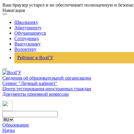
Ваш браузер устарел и не обеспечивает полноценную и безопа
Навигация
Школьнику
Абитуриенту
Обучающемуся
Сотруднику
Выпускнику
Волонтеру
Рейтинг в ВолГУ
Сведения об образовательной организации
Сервис "Личный кабинет"
Центр тестирования иностранных граждан
Документы приемной комиссии
Образование
Наука