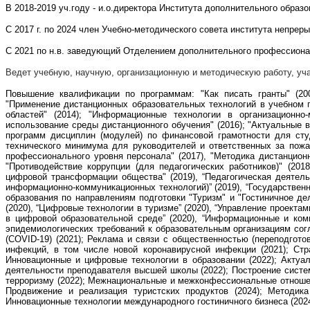
В 2018-2019 уч.году - и.о.директора Института дополнительного образ
С 2017 г. по 2024 член Учебно-методического совета института непрер
С 2021 по н.в. заведующий Отделением дополнительного профессиона
Ведет учебную, научную, организационную и методическую работу, уча
Повышение квалификации по программам: "Как писать гранты" (200
"
Применение дистанционных образовательных технологий в учебном 
областей" (2014); "Информационные технологии в организационно-
использование среды дистанционного обучения" (2016); "
Актуальные в
программ дисциплин (модулей) по финансовой грамотности для студ
технического минимума для руководителей и ответственных за пожа
профессионального уровня персонала" (2017), "Методика дистанционн
"Противодействие коррупции (для педагогических работников)" (201
цифровой трансформации общества" (2019), “Педагогическая деяте
информационно-коммуникационных технологий)” (2019), “Государственн
образования по направлениям подготовки "Туризм" и "Гостиничное де
(2020), “Цифровые технологии в туризме” (2020), “Управление проектам
в цифровой образовательной среде” (2020), “Информационные и комм
эпидемиологических требований к образовательным организациям согл
(COVID-19) (2021); Реклама и связи с общественностью (переподгот
инфекций, в том числе новой коронавирусной инфекции (2021); Стр
Инновационные и цифровые технологии в образовании (2022); Актуа
деятельности преподавателя высшей школы (2022); Построение систе
терроризму (2022); Межнациональные и межконфессиональные отношени
Продвижение и реализация туристских продуктов (2024); Методика
Инновационные технологии международного гостиничного бизнеса (202