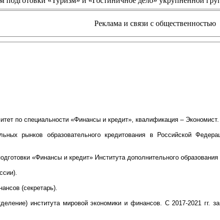
м подготовки «Туризм» и «Гостиничное дело» укрупненной гру
Реклама и связи с общественностью
ситет по специальности «Финансы и кредит», квалификация – Экономист.
ьных рынков образовательного кредитования в Российской Федерации
одготовки «Финансы и кредит» Института дополнительного образования 
ссии).
нансов (секретарь).
 отделение) института мировой экономики и финансов. C 2017-2021 гг.