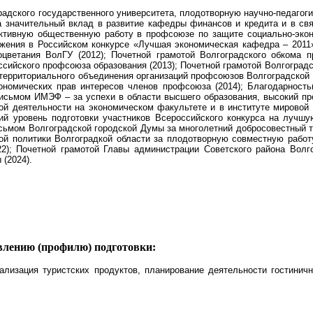
градского государственного университета, плодотворную научно-педагог
за значительный вклад в развитие кафедры финансов и кредита и в св
активную общественную работу в профсоюзе по защите социально-экон
ения в Российском конкурсе «Лучшая экономическая кафедра – 2011»
оцветания ВолГУ (2012); Почетной грамотой Волгоградского обкома п
ийского профсоюза образования (2013); Почетной грамотой Волгоградско
территориального объединения организаций профсоюзов Волгоградской 
ономических прав интересов членов профсоюза (2014);
Благодарность
письмом ИМЭФ – за успехи в области высшего образования, высокий пр
вой деятельности на экономическом факультете и в институте мировой
й уровень подготовки участников Всероссийского конкурса на лучш
ом Волгоградской городской Думы за многолетний добросовестный тр
ой политики Волгоградкой области за плодотворную совместную работ
2); Почетной грамотой Главы администрации Советского района Волго
(2024).
влению (профилю) подготовки:
ализация туристских продуктов, планирование деятельности гостинич