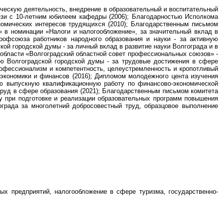
ическую деятельность, внедрение в образовательный и воспитательный
язи с 10-летним юбилеем кафедры (2006);
Благодарностью Исполкома
омических интересов трудящихся (2010); Благодарственным письмом
 в номинации «Налоги и налогообложение», за значительный вклад в
рофсоюза работников народного образования и науки - за активную
й городской думы - за личный вклад в развитие науки Волгограда и в
области «Волгоградский областной совет профессиональных союзов» -
ю Волгоградской городской думы - за трудовые достижения в сфере
офессионализм и компетентность, целеустремленность и кропотливый
 экономики и финансов (2016);
Дипломом молодежного цента изучения
ую выпускную квалификационную работу по финансово-экономической
уд в сфере образования (2021)
; Благодарственным письмом комитета
у при подготовке и реализации образовательных программ повышения
града за многолетний добросовестный труд, образцовое выполнение
ных предприятий, налогообложение в сфере туризма, государственно-