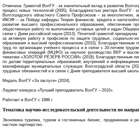
Отмечена: Грамотой ВолГУ - за значительный вклад в развитие Волго
процесс новых технологий (2005); Благодарностью ректора ВолГУ - 
Волгоградского областного Совета Профсоюзов – за многолетнюю, 
ИМЭФ – за Победу кафедры Теории финансов, кредита и налогооблож
развитие высшего профессионального образования, обеспечение пр
общественную работу по выполнению уставных целей и задач Общеросс
связи с Днем российской науки (2013);
Почетной грамотой президиума 
за активную работу в профсоюзе по защите трудовых, социально-эк
образования и высокий профессионализм
(2015
); Благодарственным 
труд по организации учебного процесса и в связи с 20-летием трудо
финансовых операций (МЦФО) за научное руководство ВКР и высоки
тематике «ЗОЛОТОЙ РЕЗЕРВ РОССИИ» (2018); Благодарственным письм
по делам территориальных образований, внутренней и информационн
квалификации муниципальных служащих Волгоградской области (202
трудовых обязанностей и в связи с Днем преподавателя высшей школы 
Медаль ВолГУ «За заслуги» (2024).
Лауреат конкурса «Лучший преподаватель ВолГУ – 2010».
Работает в ВолГУ с 1996 г.
Тематика научно-исследовательской деятельности по напра
Экономика туризма, туризм и гостиничных бизнес, продвижение и ре
частное партнерство.