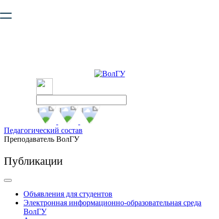
Ваш браузер устарел и не обеспечивает полноценную и
безопасную работу с сайтом. Пожалуйста
обновите браузер
,
чтобы улучшить взаимодействие с сайтом.
Педагогический состав
Преподаватель ВолГУ
Публикации
Объявления для студентов
Электронная информационно-образовательная среда
ВолГУ