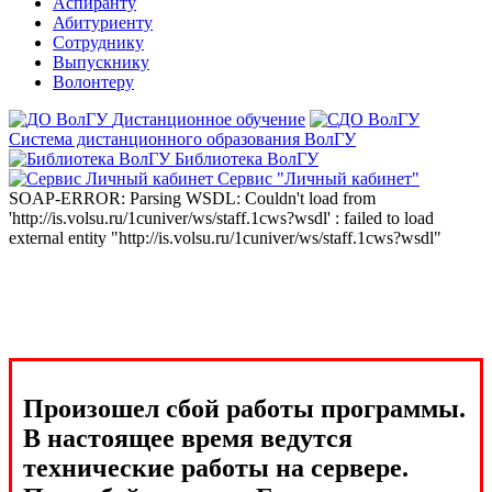
Аспиранту
Абитуриенту
Сотруднику
Выпускнику
Волонтеру
Дистанционное обучение
Система дистанционного образования ВолГУ
Библиотека ВолГУ
Сервис "Личный кабинет"
SOAP-ERROR: Parsing WSDL: Couldn't load from
'http://is.volsu.ru/1cuniver/ws/staff.1cws?wsdl' : failed to load
external entity "http://is.volsu.ru/1cuniver/ws/staff.1cws?wsdl"
Произошел сбой работы программы.
В настоящее время ведутся
технические работы на сервере.