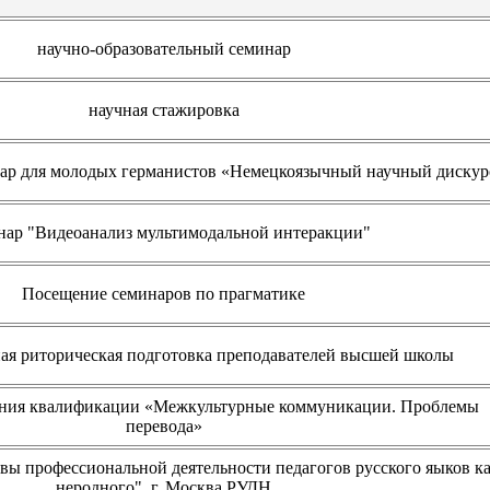
научно-образовательный семинар
научная стажировка
р для молодых германистов «Немецкоязычный научный дискур
ар "Видеоанализ мультимодальной интеракции"
Посещение семинаров по прагматике
ая риторическая подготовка преподавателей высшей школы
ния квалификации «Межкультурные коммуникации. Проблемы
перевода»
ы профессиональной деятельности педагогов русского яыков к
неродного", г. Москва РУДН