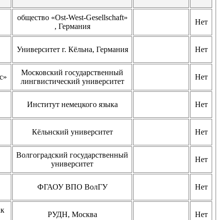
общество «Ost-West-Gesellschaft»
Нет
, Германия
Университет г. Кёльна, Германия
Нет
Московский государственный
с»
Нет
лингвистический университет
Институт немецкого языка
Нет
Кёльнский университет
Нет
Волгоградский государственный
Нет
университет
ФГАОУ ВПО ВолГУ
Нет
ак
РУДН, Москва
Нет