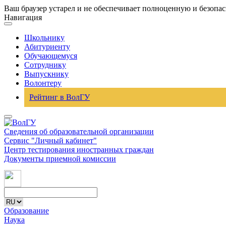
Ваш браузер устарел и не обеспечивает полноценную и безопа
Навигация
Школьнику
Абитуриенту
Обучающемуся
Сотруднику
Выпускнику
Волонтеру
Рейтинг в ВолГУ
Сведения об образовательной организации
Сервис "Личный кабинет"
Центр тестирования иностранных граждан
Документы приемной комиссии
Образование
Наука