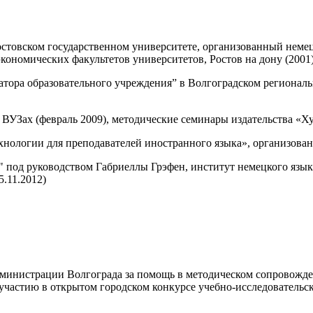
стовском государственном университете, организованный неме
кономических факультетов университетов, Ростов на дону (2001
атора образовательного учреждения” в Волгоградском регионал
ВУЗах (февраль 2009), методические семинары издательства «Ху
логии для преподавателей иностранного языка», организованны
 под руководством Габриеллы Грэфен, институт немецкого язы
.11.2012)
дминистрации Волгограда за помощь в методическом сопровожде
 участию в открытом городском конкурсе учебно-исследовательс