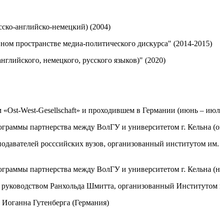
сско-английско-немецкий) (2004)
ом пространстве медиа-политического дискурса" (2014-2015)
нглийского, немецкого, русского языков)" (2020)
«Ost-West-Gesellschaft» и проходившем в Германии (июнь – июль
ограммы партнерства между ВолГУ и университетом г. Кельна (ок
подавателей росссийских вузов, организованный институтом им
ограммы партнерства между ВолГУ и университетом г. Кельна (но
руководством Ранхольда Шмитта, организованный Институтом не
. Иоганна Гутенберга (Германия)