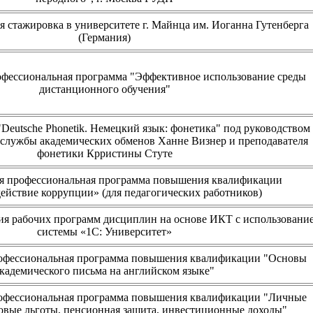
 стажировка в университете г. Майнца им. Иоганна Гутенберга
(Германия)
офессиональная программа "Эффективное использование среды
дистанционного обучения"
"Deutsche Phonetik. Немецкий язык: фонетика" под руководством
 службы академических обменов Ханне Визнер и преподавателя
фонетики Крристины Стуте
я профессиональная программа повышения квалификации
ействие коррупции» (для педагогических работников)
я рабочих программ дисциплин на основе ИКТ с использовани
системы «1С: Университет»
офессиональная программа повышения квалификации "Основы
кадемического письма на английском языке"
офессиональная программа повышения квалификации "Личные
овые льготы, пенсионная защита, инвестиционные доходы"