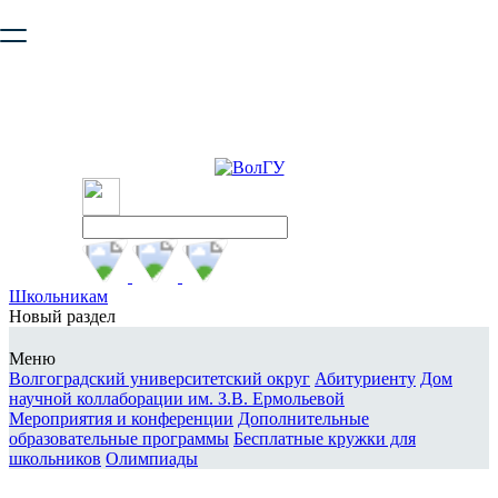
Ваш браузер устарел и не обеспечивает полноценную и
безопасную работу с сайтом. Пожалуйста
обновите браузер
,
чтобы улучшить взаимодействие с сайтом.
Школьникам
Новый раздел
Меню
Волгоградский университетский округ
Абитуриенту
Дом
научной коллаборации им. З.В. Ермольевой
Мероприятия и конференции
Дополнительные
образовательные программы
Бесплатные кружки для
школьников
Олимпиады