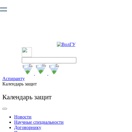
Ваш браузер устарел и не обеспечивает полноценную и
безопасную работу с сайтом. Пожалуйста
обновите браузер
,
чтобы улучшить взаимодействие с сайтом.
Аспиранту
Календарь защит
Календарь защит
Новости
Научные специальности
Договорнику