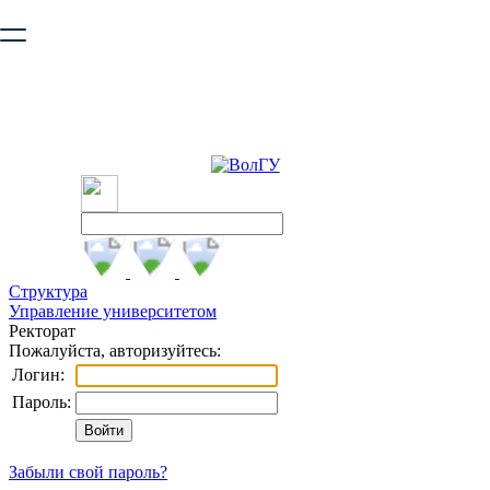
Ваш браузер устарел и не обеспечивает полноценную и
безопасную работу с сайтом. Пожалуйста
обновите браузер
,
чтобы улучшить взаимодействие с сайтом.
Структура
Управление университетом
Ректорат
Пожалуйста, авторизуйтесь:
Логин:
Пароль:
Забыли свой пароль?