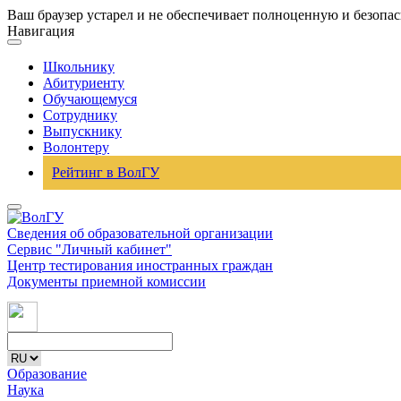
Ваш браузер устарел и не обеспечивает полноценную и безопа
Навигация
Школьнику
Абитуриенту
Обучающемуся
Сотруднику
Выпускнику
Волонтеру
Рейтинг в ВолГУ
Сведения об образовательной организации
Сервис "Личный кабинет"
Центр тестирования иностранных граждан
Документы приемной комиссии
Образование
Наука