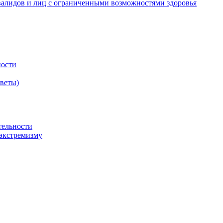
валидов и лиц с ограниченными возможностями здоровья
ности
оветы)
тельности
экстремизму