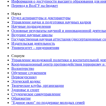
Информация о доступности высшего образования для ин
Перевод в ВолГУ на бюджет
Наука
Отдел аспирантуры и докторантуры
Управление науки и подготовки научных кадров
Научные подразделения
Основные результаты научной и инновационной деятель
Ведущие научные школы
Государственная научная аттестация (диссертационные с
Издательская деятельность
Университет – предприятиям
Социум
Управление молодежной политики и воспитательной дея
Координационный центр противодействия терроризму и 
Волонтерство
Обучение служением
Первокурснику
Этический кодекс
Творческие клубы, организации
Здоровье и спорт
Студенческое самоуправление
Общежитие
"Единое окно" по поддержке молодых семей