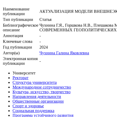
Наименование
АКТУАЛИЗАЦИЯ МОДЕЛИ ВНЕШНЕЭ
публикации
Тип публикации
Статья
Библиографическое
Чухнина Г.Я., Горшкова Н.В., Пле
описание
СОВРЕМЕННЫХ ГЕОПОЛИТИЧЕСКИХ УСЛОВИЯ
Аннотация
-
Ключевые cлова
-
Год публикации
2024
Автор(ы)
Чухнина Галина Яковлевна
Электронная копия
-
публикации
Университет
Ректорат
Структура университета
Международное сотрудничество
Культура, искусство, творчество
Направления деятельности
Общественные организации
Спорт и здоровье
Социальная поддержка
Программа устойчивого развития