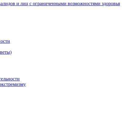
валидов и лиц с ограниченными возможностями здоровья
ности
оветы)
тельности
экстремизму