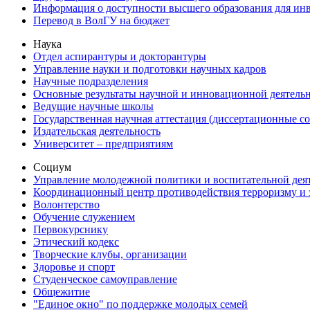
Информация о доступности высшего образования для ин
Перевод в ВолГУ на бюджет
Наука
Отдел аспирантуры и докторантуры
Управление науки и подготовки научных кадров
Научные подразделения
Основные результаты научной и инновационной деятель
Ведущие научные школы
Государственная научная аттестация (диссертационные с
Издательская деятельность
Университет – предприятиям
Социум
Управление молодежной политики и воспитательной дея
Координационный центр противодействия терроризму и 
Волонтерство
Обучение служением
Первокурснику
Этический кодекс
Творческие клубы, организации
Здоровье и спорт
Студенческое самоуправление
Общежитие
"Единое окно" по поддержке молодых семей