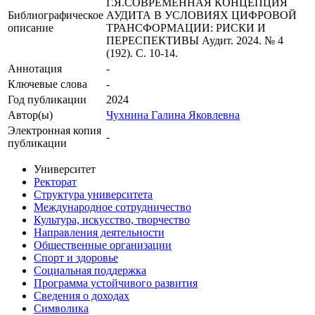
Г.Я.СОВРЕМЕННАЯ КОНЦЕПЦИЯ
Библиографическое
АУДИТА В УСЛОВИЯХ ЦИФРОВОЙ
описание
ТРАНСФОРМАЦИИ: РИСКИ И
ПЕРЕСПЕКТИВЫ Аудит. 2024. № 4
(192). С. 10-14.
Аннотация
-
Ключевые cлова
-
Год публикации
2024
Автор(ы)
Чухнина Галина Яковлевна
Электронная копия
-
публикации
Университет
Ректорат
Структура университета
Международное сотрудничество
Культура, искусство, творчество
Направления деятельности
Общественные организации
Спорт и здоровье
Социальная поддержка
Программа устойчивого развития
Сведения о доходах
Символика