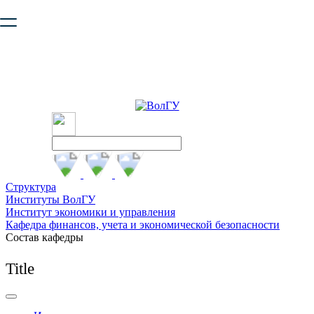
Ваш браузер устарел и не обеспечивает полноценную и
безопасную работу с сайтом. Пожалуйста
обновите браузер
,
чтобы улучшить взаимодействие с сайтом.
Структура
Институты ВолГУ
Институт экономики и управления
Кафедра финансов, учета и экономической безопасности
Состав кафедры
Title