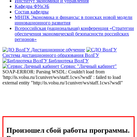
Институт экономики и управления
Кафедра ФУиЭБ
Состав кафедры
МНПК Экономика и финансы: в поисках новой модели
инновационного развития
Всероссийская (национальная) конференция «Стратегии
обеспечения экономической безопасности российских
регионов»
Дистанционное обучение
Система дистанционного образования ВолГУ
Библиотека ВолГУ
Сервис "Личный кабинет"
SOAP-ERROR: Parsing WSDL: Couldn't load from
'http://is.volsu.ru/1cuniver/ws/staff.1cws?wsdl' : failed to load
external entity "http://is.volsu.ru/1cuniver/ws/staff.1cws?wsdl"
Произошел сбой работы программы.