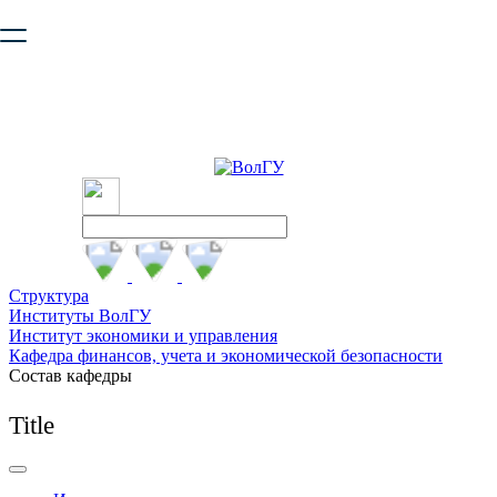
Ваш браузер устарел и не обеспечивает полноценную и
безопасную работу с сайтом. Пожалуйста
обновите браузер
,
чтобы улучшить взаимодействие с сайтом.
Структура
Институты ВолГУ
Институт экономики и управления
Кафедра финансов, учета и экономической безопасности
Состав кафедры
Title