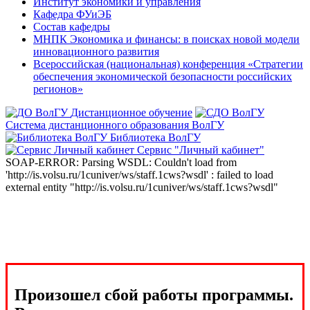
Институт экономики и управления
Кафедра ФУиЭБ
Состав кафедры
МНПК Экономика и финансы: в поисках новой модели
инновационного развития
Всероссийская (национальная) конференция «Стратегии
обеспечения экономической безопасности российских
регионов»
Дистанционное обучение
Система дистанционного образования ВолГУ
Библиотека ВолГУ
Сервис "Личный кабинет"
SOAP-ERROR: Parsing WSDL: Couldn't load from
'http://is.volsu.ru/1cuniver/ws/staff.1cws?wsdl' : failed to load
external entity "http://is.volsu.ru/1cuniver/ws/staff.1cws?wsdl"
Произошел сбой работы программы.