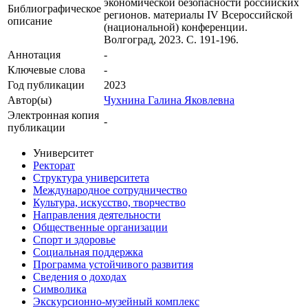
экономической безопасности российских
Библиографическое
регионов. материалы IV Всероссийской
описание
(национальной) конференции.
Волгоград, 2023. С. 191-196.
Аннотация
-
Ключевые cлова
-
Год публикации
2023
Автор(ы)
Чухнина Галина Яковлевна
Электронная копия
-
публикации
Университет
Ректорат
Структура университета
Международное сотрудничество
Культура, искусство, творчество
Направления деятельности
Общественные организации
Спорт и здоровье
Социальная поддержка
Программа устойчивого развития
Сведения о доходах
Символика
Экскурсионно-музейный комплекс