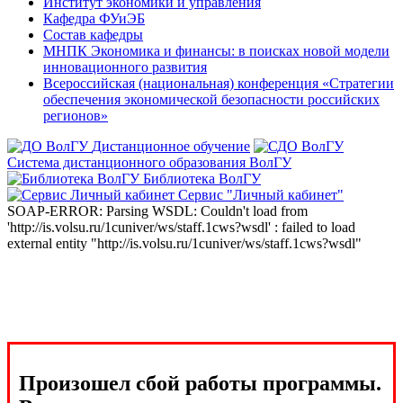
Институт экономики и управления
Кафедра ФУиЭБ
Состав кафедры
МНПК Экономика и финансы: в поисках новой модели
инновационного развития
Всероссийская (национальная) конференция «Стратегии
обеспечения экономической безопасности российских
регионов»
Дистанционное обучение
Система дистанционного образования ВолГУ
Библиотека ВолГУ
Сервис "Личный кабинет"
SOAP-ERROR: Parsing WSDL: Couldn't load from
'http://is.volsu.ru/1cuniver/ws/staff.1cws?wsdl' : failed to load
external entity "http://is.volsu.ru/1cuniver/ws/staff.1cws?wsdl"
Произошел сбой работы программы.