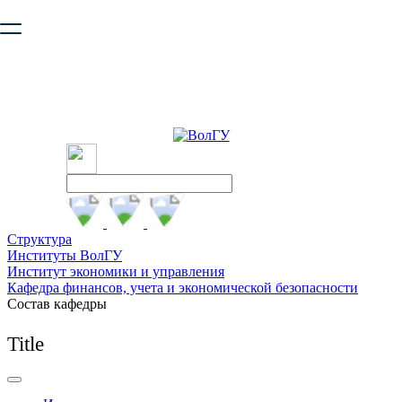
Ваш браузер устарел и не обеспечивает полноценную и
безопасную работу с сайтом. Пожалуйста
обновите браузер
,
чтобы улучшить взаимодействие с сайтом.
Структура
Институты ВолГУ
Институт экономики и управления
Кафедра финансов, учета и экономической безопасности
Состав кафедры
Title