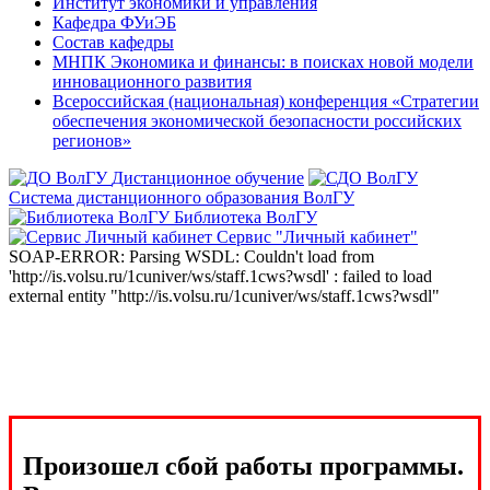
Институт экономики и управления
Кафедра ФУиЭБ
Состав кафедры
МНПК Экономика и финансы: в поисках новой модели
инновационного развития
Всероссийская (национальная) конференция «Стратегии
обеспечения экономической безопасности российских
регионов»
Дистанционное обучение
Система дистанционного образования ВолГУ
Библиотека ВолГУ
Сервис "Личный кабинет"
SOAP-ERROR: Parsing WSDL: Couldn't load from
'http://is.volsu.ru/1cuniver/ws/staff.1cws?wsdl' : failed to load
external entity "http://is.volsu.ru/1cuniver/ws/staff.1cws?wsdl"
Произошел сбой работы программы.