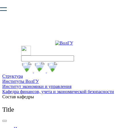
Ваш браузер устарел и не обеспечивает полноценную и
безопасную работу с сайтом. Пожалуйста
обновите браузер
,
чтобы улучшить взаимодействие с сайтом.
Структура
Институты ВолГУ
Институт экономики и управления
Кафедра финансов, учета и экономической безопасности
Состав кафедры
Title