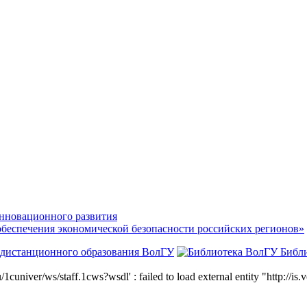
нновационного развития
обеспечения экономической безопасности российских регионов»
 дистанционного образования ВолГУ
Библ
niver/ws/staff.1cws?wsdl' : failed to load external entity "http://is.