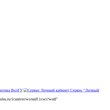
иотека ВолГУ
Сервис "Личный
volsu.ru/1cuniver/ws/staff.1cws?wsdl"