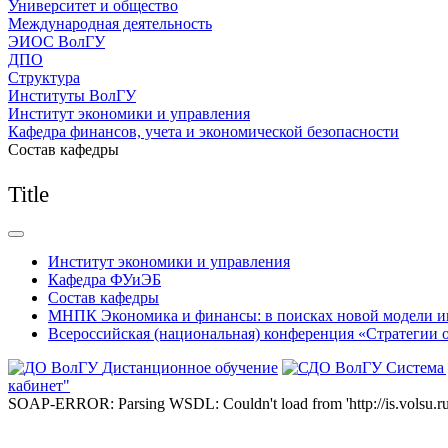
Университет и общество
Международная деятельность
ЭИОС ВолГУ
ДПО
Структура
Институты ВолГУ
Институт экономики и управления
Кафедра финансов, учета и экономической безопасности
Состав кафедры
Title
Институт экономики и управления
Кафедра ФУиЭБ
Состав кафедры
МНПК Экономика и финансы: в поисках новой модели и
Всероссийская (национальная) конференция «Стратегии 
Дистанционное обучение
Система
кабинет"
SOAP-ERROR: Parsing WSDL: Couldn't load from 'http://is.volsu.ru/1cu