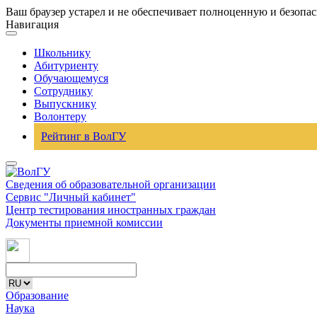
Ваш браузер устарел и не обеспечивает полноценную и безопа
Навигация
Школьнику
Абитуриенту
Обучающемуся
Сотруднику
Выпускнику
Волонтеру
Рейтинг в ВолГУ
Сведения об образовательной организации
Сервис "Личный кабинет"
Центр тестирования иностранных граждан
Документы приемной комиссии
Образование
Наука