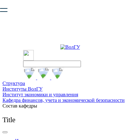
Ваш браузер устарел и не обеспечивает полноценную и
безопасную работу с сайтом. Пожалуйста
обновите браузер
,
чтобы улучшить взаимодействие с сайтом.
Структура
Институты ВолГУ
Институт экономики и управления
Кафедра финансов, учета и экономической безопасности
Состав кафедры
Title