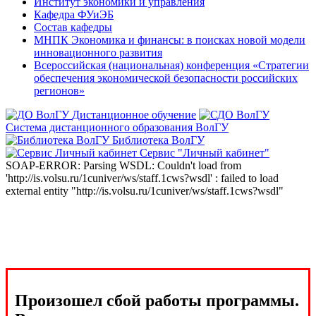
Институт экономики и управления
Кафедра ФУиЭБ
Состав кафедры
МНПК Экономика и финансы: в поисках новой модели
инновационного развития
Всероссийская (национальная) конференция «Стратегии
обеспечения экономической безопасности российских
регионов»
Дистанционное обучение
Система дистанционного образования ВолГУ
Библиотека ВолГУ
Сервис "Личный кабинет"
SOAP-ERROR: Parsing WSDL: Couldn't load from
'http://is.volsu.ru/1cuniver/ws/staff.1cws?wsdl' : failed to load
external entity "http://is.volsu.ru/1cuniver/ws/staff.1cws?wsdl"
Произошел сбой работы программы.