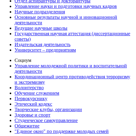
Отдел аспирантуры и докторантуры
Управление науки и подготовки научных кадров
Научные подразделения
Основные результаты научной и инновационной
деятельности
Ведущие научные школы
Государственная научная аттестация (диссертационные
советы)
Издательская деятельность
Университет – предприятиям
Социум
Управление молодежной политики и воспитательной
деятельности
Координационный центр противодействия терроризму
и экстремизму
Волонтерство
Обучение служением
Первокурснику
Этический кодекс
Творческие клубы, организации
Здоровье и спорт
Студенческое самоуправление
Общежитие
"Единое окно" по поддержке молодых семей