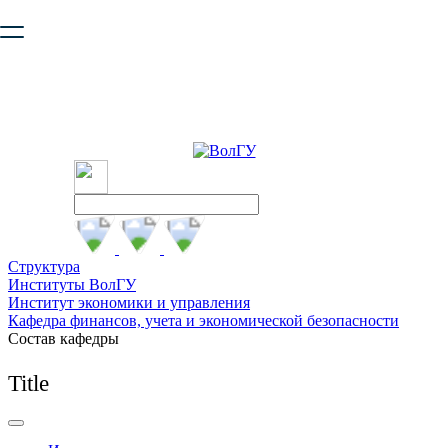
Ваш браузер устарел и не обеспечивает полноценную и
безопасную работу с сайтом. Пожалуйста
обновите браузер
,
чтобы улучшить взаимодействие с сайтом.
Структура
Институты ВолГУ
Институт экономики и управления
Кафедра финансов, учета и экономической безопасности
Состав кафедры
Title