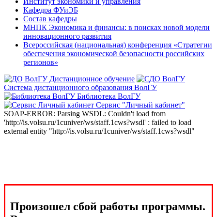
Институт экономики и управления
Кафедра ФУиЭБ
Состав кафедры
МНПК Экономика и финансы: в поисках новой модели
инновационного развития
Всероссийская (национальная) конференция «Стратегии
обеспечения экономической безопасности российских
регионов»
Дистанционное обучение
Система дистанционного образования ВолГУ
Библиотека ВолГУ
Сервис "Личный кабинет"
SOAP-ERROR: Parsing WSDL: Couldn't load from
'http://is.volsu.ru/1cuniver/ws/staff.1cws?wsdl' : failed to load
external entity "http://is.volsu.ru/1cuniver/ws/staff.1cws?wsdl"
Произошел сбой работы программы.