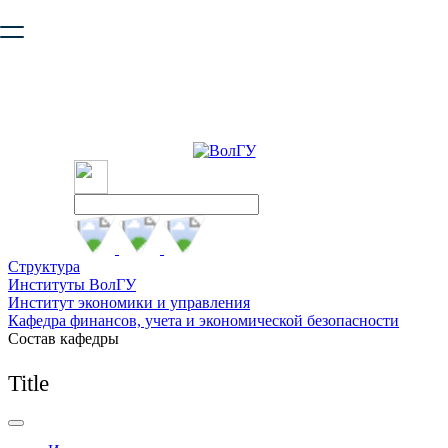
Ваш браузер устарел и не обеспечивает полноценную и
безопасную работу с сайтом. Пожалуйста
обновите браузер
,
чтобы улучшить взаимодействие с сайтом.
Структура
Институты ВолГУ
Институт экономики и управления
Кафедра финансов, учета и экономической безопасности
Состав кафедры
Title