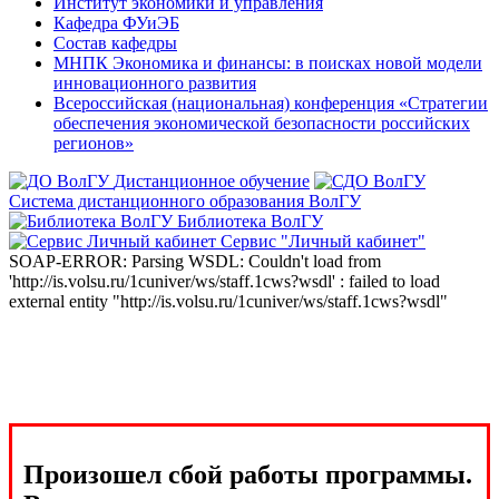
Институт экономики и управления
Кафедра ФУиЭБ
Состав кафедры
МНПК Экономика и финансы: в поисках новой модели
инновационного развития
Всероссийская (национальная) конференция «Стратегии
обеспечения экономической безопасности российских
регионов»
Дистанционное обучение
Система дистанционного образования ВолГУ
Библиотека ВолГУ
Сервис "Личный кабинет"
SOAP-ERROR: Parsing WSDL: Couldn't load from
'http://is.volsu.ru/1cuniver/ws/staff.1cws?wsdl' : failed to load
external entity "http://is.volsu.ru/1cuniver/ws/staff.1cws?wsdl"
Произошел сбой работы программы.