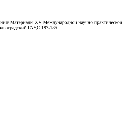
ешения/ Материалы XV Международной научно-практической
олгоградский ГАУ,С.183-185.