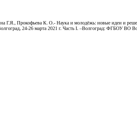
на Г.Я., Прокофьева К. О.- Наука и молодёжь: новые идеи и р
олгоград, 24-26 марта 2021 г. Часть I. –Волгоград: ФГБОУ ВО В