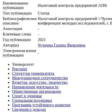
Наименование
Налоговый контроль предприятий АПК
публикации
Тип публикации
Статья
Библиографическое
Налоговый контроль предприятий // Чухни
описание
конференции молодых исследователей, г. В
Аннотация
-
Ключевые cлова
-
Год публикации
2021
Автор(ы)
Чухнина Галина Яковлевна
Электронная копия
-
публикации
Университет
Ректорат
Структура университета
Международное сотрудничество
Культура, искусство, творчество
Направления деятельности
Общественные организации
Спорт и здоровье
Социальная поддержка
Программа устойчивого развития
Сведения о доходах