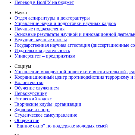
Перевод в ВолГУ на бюджет
Наука
Отдел аспирантуры и докторантуры
Управление науки и подготовки научных кадров
Научные подразделения
Основные результаты научной и инновационной деятель
Ведущие научные школы
Государственная научная аттестация (диссертационные с
Издательская деятельность
Университет – предприятиям
Социум
Управление молодежной политики и воспитательной дея
Координационный центр противодействия терроризму и 
Волонтерство
Обучение служением
Первокурснику
Этический кодекс
Творческие клубы, организации
Здоровье и спорт
Студенческое самоуправление
Общежитие
"Единое окно" по поддержке молодых семей