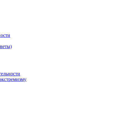
ности
оветы)
тельности
экстремизму