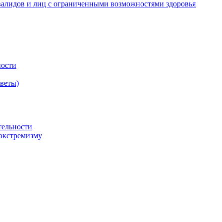
валидов и лиц с ограниченными возможностями здоровья
ности
оветы)
тельности
экстремизму