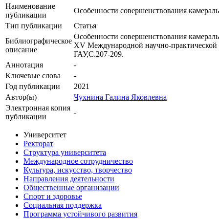
Наименование
Особенности совершенствования камерал
публикации
Тип публикации
Статья
Особенности совершенствования камеральн
Библиографическое
XV Международной научно-практической ко
описание
ГАУ,С.207-209.
Аннотация
-
Ключевые cлова
-
Год публикации
2021
Автор(ы)
Чухнина Галина Яковлевна
Электронная копия
-
публикации
Университет
Ректорат
Структура университета
Международное сотрудничество
Культура, искусство, творчество
Направления деятельности
Общественные организации
Спорт и здоровье
Социальная поддержка
Программа устойчивого развития