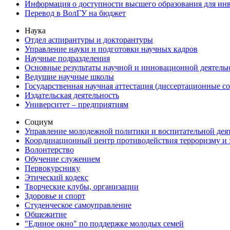
Информация о доступности высшего образования для ин
Перевод в ВолГУ на бюджет
Наука
Отдел аспирантуры и докторантуры
Управление науки и подготовки научных кадров
Научные подразделения
Основные результаты научной и инновационной деятель
Ведущие научные школы
Государственная научная аттестация (диссертационные с
Издательская деятельность
Университет – предприятиям
Социум
Управление молодежной политики и воспитательной дея
Координационный центр противодействия терроризму и 
Волонтерство
Обучение служением
Первокурснику
Этический кодекс
Творческие клубы, организации
Здоровье и спорт
Студенческое самоуправление
Общежитие
"Единое окно" по поддержке молодых семей