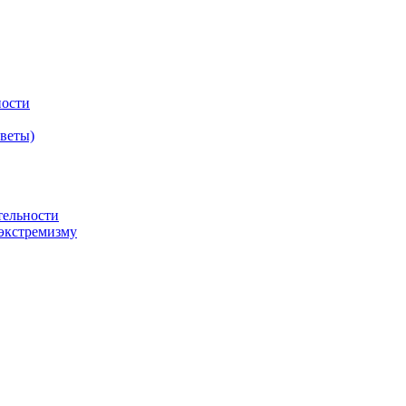
ности
оветы)
тельности
экстремизму