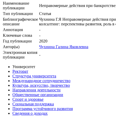
Наименование
Неправомерные действия при банкротстве
публикации
Тип публикации
Статья
Библиографическое
Чухнина Г.Я Неправомерные действия при
описание
колсалтинг: перспективы развития, роль в 
Аннотация
-
Ключевые cлова
-
Год публикации
2020
Автор(ы)
Чухнина Галина Яковлевна
Электронная копия
-
публикации
Университет
Ректорат
Структура университета
Международное сотрудничество
Культура, искусство, творчество
Направления деятельности
Общественные организации
Спорт и здоровье
Социальная поддержка
Программа устойчивого развития
Сведения о доходах