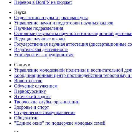
Перевод в ВолГУ на бюджет
Наука
Отдел аспирантуры и докторантуры
Управление науки и подготовки научных кадров
Научные подразделения
Основные результаты научной и инновационной деятель
Ведущие научные школы
Государственная научная аттестация (диссертационные с
Издательская деятельность
Университет – предприятиям
Социум
Управление молодежной политики и воспитательной дея
Координационный центр противодействия терроризму и 
Волонтерство
Обучение служением
Первокурснику
Этический кодекс
Творческие клубы, организации
Здоровье и спорт
Студенческое самоуправление
Общежитие
"Единое окно" по поддержке молодых семей