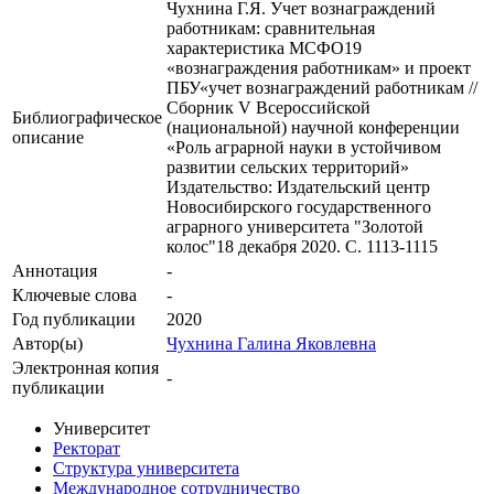
Чухнина Г.Я. Учет вознаграждений
работникам: сравнительная
характеристика МСФО19
«вознаграждения работникам» и проект
ПБУ«учет вознаграждений работникам //
Сборник V Всероссийской
Библиографическое
(национальной) научной конференции
описание
«Роль аграрной науки в устойчивом
развитии сельских территорий»
Издательство: Издательский центр
Новосибирского государственного
аграрного университета "Золотой
колос"18 декабря 2020. С. 1113-1115
Аннотация
-
Ключевые cлова
-
Год публикации
2020
Автор(ы)
Чухнина Галина Яковлевна
Электронная копия
-
публикации
Университет
Ректорат
Структура университета
Международное сотрудничество