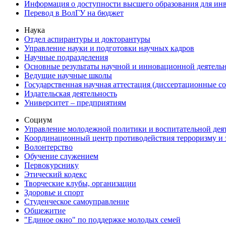
Информация о доступности высшего образования для ин
Перевод в ВолГУ на бюджет
Наука
Отдел аспирантуры и докторантуры
Управление науки и подготовки научных кадров
Научные подразделения
Основные результаты научной и инновационной деятель
Ведущие научные школы
Государственная научная аттестация (диссертационные с
Издательская деятельность
Университет – предприятиям
Социум
Управление молодежной политики и воспитательной дея
Координационный центр противодействия терроризму и 
Волонтерство
Обучение служением
Первокурснику
Этический кодекс
Творческие клубы, организации
Здоровье и спорт
Студенческое самоуправление
Общежитие
"Единое окно" по поддержке молодых семей