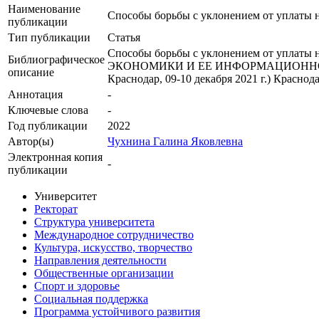
Наименование
Способы борьбы с уклонением от уплаты 
публикации
Тип публикации
Статья
Способы борьбы с уклонением от уплаты
Библиографическое
ЭКОНОМИКИ И ЕЕ ИНФОРМАЦИОННОЕ ОБЕС
описание
Краснодар, 09-10 декабря 2021 г.) Краснод
Аннотация
-
Ключевые cлова
-
Год публикации
2022
Автор(ы)
Чухнина Галина Яковлевна
Электронная копия
-
публикации
Университет
Ректорат
Структура университета
Международное сотрудничество
Культура, искусство, творчество
Направления деятельности
Общественные организации
Спорт и здоровье
Социальная поддержка
Программа устойчивого развития