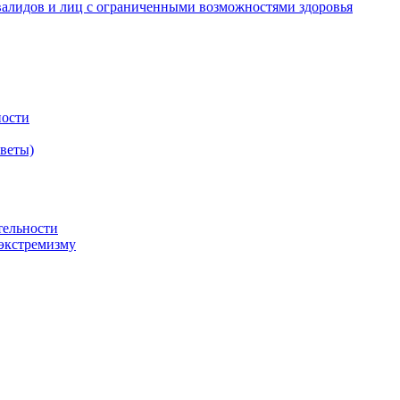
валидов и лиц с ограниченными возможностями здоровья
ности
оветы)
тельности
экстремизму