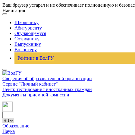
Ваш браузер устарел и не обеспечивает полноценную и безопа
Навигация
Школьнику
Абитуриенту
Обучающемуся
Сотруднику
Выпускнику
Волонтеру
Рейтинг в ВолГУ
Сведения об образовательной организации
Сервис "Личный кабинет"
Центр тестирования иностранных граждан
Документы приемной комиссии
Образование
Наука