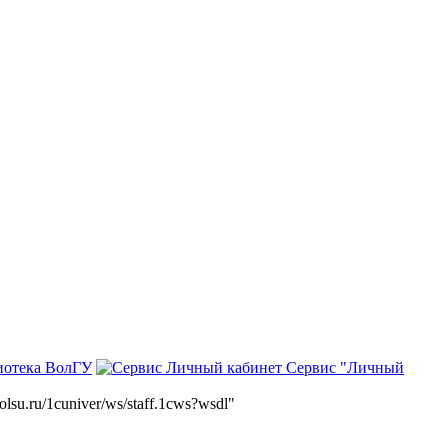
иотека ВолГУ
Сервис "Личный
volsu.ru/1cuniver/ws/staff.1cws?wsdl"