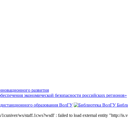
нновационного развития
обеспечения экономической безопасности российских регионов»
 дистанционного образования ВолГУ
Библ
niver/ws/staff.1cws?wsdl' : failed to load external entity "http://is.