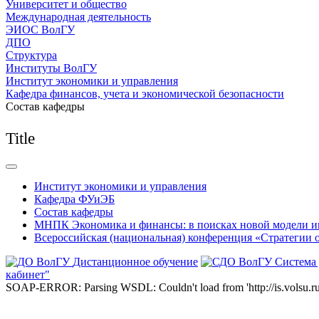
Университет и общество
Международная деятельность
ЭИОС ВолГУ
ДПО
Структура
Институты ВолГУ
Институт экономики и управления
Кафедра финансов, учета и экономической безопасности
Состав кафедры
Title
Институт экономики и управления
Кафедра ФУиЭБ
Состав кафедры
МНПК Экономика и финансы: в поисках новой модели и
Всероссийская (национальная) конференция «Стратегии 
Дистанционное обучение
Система
кабинет"
SOAP-ERROR: Parsing WSDL: Couldn't load from 'http://is.volsu.ru/1cu