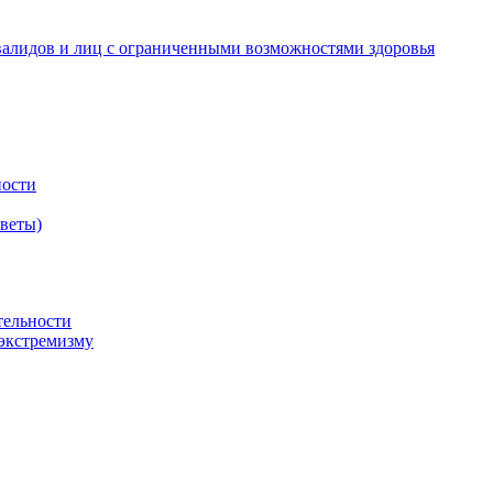
валидов и лиц с ограниченными возможностями здоровья
ности
оветы)
тельности
экстремизму