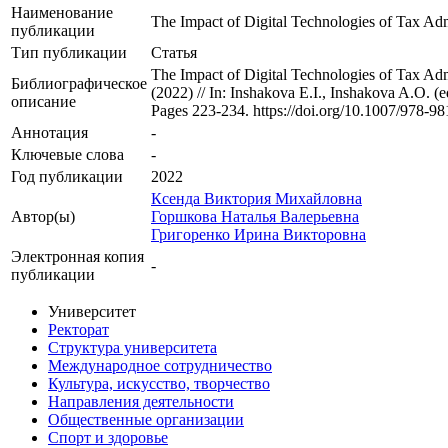
Наименование
The Impact of Digital Technologies of Tax Adm
публикации
Тип публикации
Статья
The Impact of Digital Technologies of Tax Adm
Библиографическое
(2022) // In: Inshakova E.I., Inshakova A.O. 
описание
Pages 223-234. https://doi.org/10.1007/978-9
Аннотация
-
Ключевые cлова
-
Год публикации
2022
Ксенда Виктория Михайловна
Автор(ы)
Горшкова Наталья Валерьевна
Григоренко Ирина Викторовна
Электронная копия
-
публикации
Университет
Ректорат
Структура университета
Международное сотрудничество
Культура, искусство, творчество
Направления деятельности
Общественные организации
Спорт и здоровье