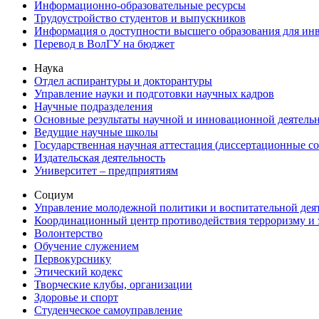
Информационно-образовательные ресурсы
Трудоустройство студентов и выпускников
Информация о доступности высшего образования для ин
Перевод в ВолГУ на бюджет
Наука
Отдел аспирантуры и докторантуры
Управление науки и подготовки научных кадров
Научные подразделения
Основные результаты научной и инновационной деятель
Ведущие научные школы
Государственная научная аттестация (диссертационные с
Издательская деятельность
Университет – предприятиям
Социум
Управление молодежной политики и воспитательной дея
Координационный центр противодействия терроризму и 
Волонтерство
Обучение служением
Первокурснику
Этический кодекс
Творческие клубы, организации
Здоровье и спорт
Студенческое самоуправление